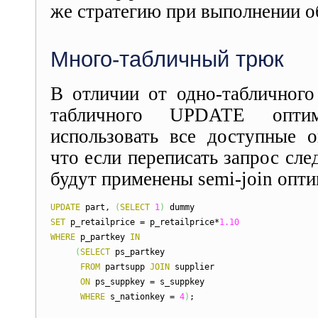
же стратегию при выполнении о
Много-табличный трюк
В отличии от одно-табличног
табличного UPDATE опти
использовать все доступные о
что если переписать запрос сл
будут применены semi-join опти
UPDATE
part,
(
SELECT
1
)
dummy
SET
p_retailprice = p_retailprice*
1.10
WHERE
p_partkey
IN
(
SELECT
ps_partkey
FROM
partsupp
JOIN
supplier
ON
ps_suppkey = s_suppkey
WHERE
s_nationkey =
4
)
;