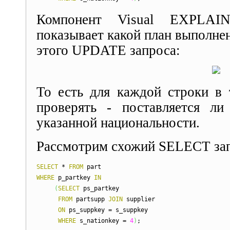
Компонент Visual EXPL
показывает какой план выполне
этого UPDATE запроса:
То есть для каждой строки в 
проверять - поставляется ли
указанной национальности.
Рассмотрим схожий SELECT за
SELECT
*
FROM
part
WHERE
p_partkey
IN
(
SELECT
ps_partkey
FROM
partsupp
JOIN
supplier
ON
ps_suppkey = s_suppkey
WHERE
s_nationkey =
4
)
;