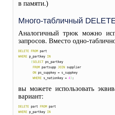
в памяти.)
Много-табличный DELET
Аналогичный трюк можно исп
запросов. Вместо одно-таблично
DELETE
FROM
part
WHERE
p_partkey
IN
(
SELECT
ps_partkey
FROM
partsupp
JOIN
supplier
ON
ps_suppkey = s_suppkey
WHERE
s_nationkey =
4
)
;
вы можете использовать эквив
вариант:
DELETE
part
FROM
part
WHERE
p_partkey
IN