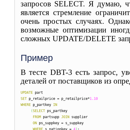
запросов SELECT. Я думаю, чт
является стремление ограничи
очень простых случаях. Однако
возможные оптимизации иногд
сложных UPDATE/DELETE запр
Пример
В тесте DBT-3 есть запрос, у
деталей от поставщиков из опре
UPDATE
part
SET
p_retailprice = p_retailprice*
1.10
WHERE
p_partkey
IN
(
SELECT
ps_partkey
FROM
partsupp
JOIN
supplier
ON
ps_suppkey = s_suppkey
WHERE
s_nationkey =
4
)
;