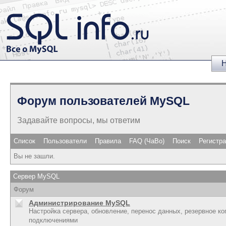
Н
Форум пользователей MySQL
Задавайте вопросы, мы ответим
Список
Пользователи
Правила
FAQ (ЧаВо)
Поиск
Регистр
Вы не зашли.
Сервер MySQL
Форум
Администрирование MySQL
Настройка сервера, обновление, перенос данных, резервное ко
подключениями