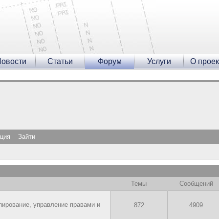
овости
Статьи
Форум
Услуги
О проек
ация
Зайти
Темы
Сообщений
пирование, управление правами и
872
4909