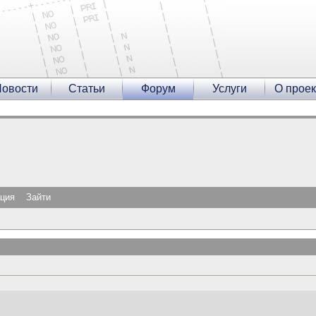
овости
Статьи
Форум
Услуги
О проек
ация
Зайти