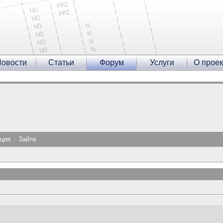
овости
Статьи
Форум
Услуги
О проек
ация
Зайти