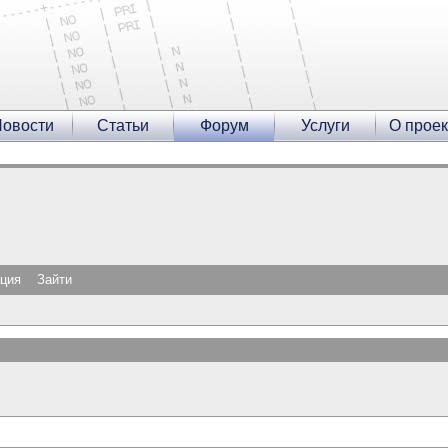
овости
Статьи
Форум
Услуги
О проек
ация
Зайти