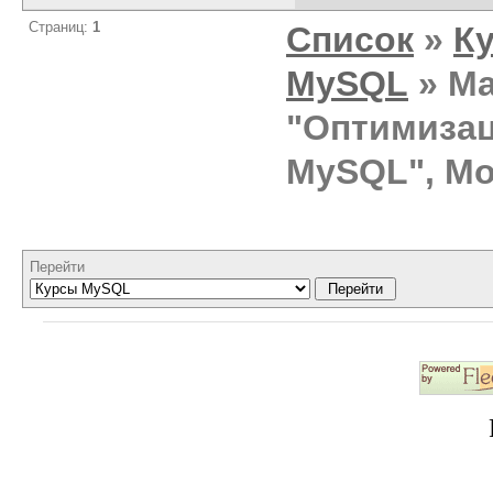
Страниц:
1
Список
»
К
MySQL
» Ма
"Оптимиза
MySQL", Мо
Перейти