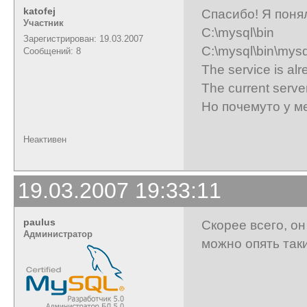
katofej
Спасибо! Я понял
Участник
C:\mysql\bin
Зарегистрирован: 19.03.2007
C:\mysql\bin\mysq
Сообщений: 8
The service is alr
The current serve
Но почемуто у ме
Неактивен
19.03.2007 19:33:11
paulus
Скорее всего, он
Администратор
можно опять так