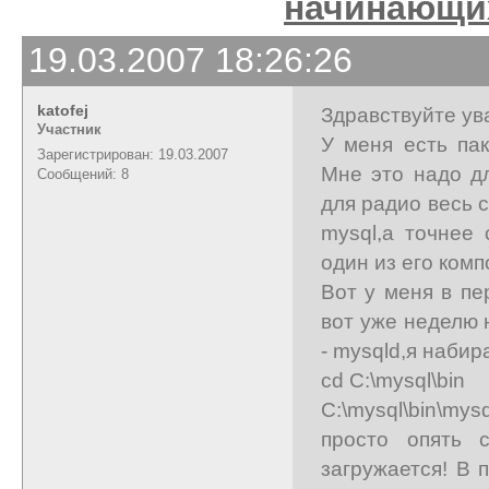
начинающи
19.03.2007 18:26:26
katofej
Здравствуйте у
Участник
У меня есть пак
Зарегистрирован: 19.03.2007
Мне это надо дл
Сообщений: 8
для радио весь 
mysql,а точнее 
один из его комп
Вот у меня в пе
вот уже неделю 
- mysqld,я набир
cd C:\mysql\bin
C:\mysql\bin\m
просто опять с
загружается! В 