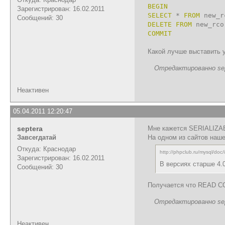
BEGIN
Зарегистрирован: 16.02.2011
SELECT
*
FROM
new_r
Сообщений: 30
DELETE
FROM
new_rc
COMMIT
Какой лучше выставить у
Отредактированно sept
Неактивен
05.04.2011 12:20:47
septera
Мне кажется SERIALIZABL
Завсегдатай
На одном из сайтов наш
Откуда: Краснодар
http://phpclub.ru/mysql/doc
Зарегистрирован: 16.02.2011
В версиях старше 4
Сообщений: 30
Получается что READ C
Отредактированно sept
Неактивен