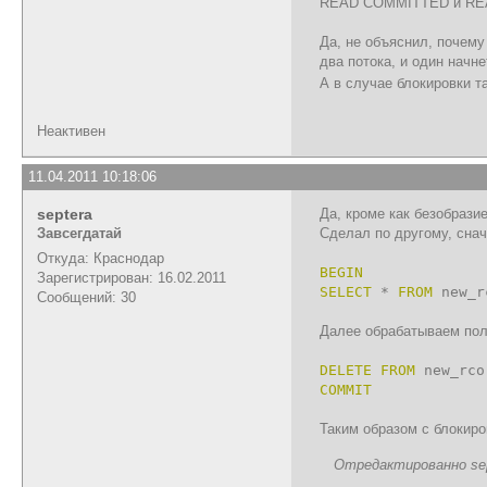
READ COMMITTED и REA
Да, не объяснил, почему
два потока, и один начне
А в случае блокировки 
Неактивен
11.04.2011 10:18:06
septera
Да, кроме как безобрази
Завсегдатай
Сделал по другому, сна
Откуда: Краснодар
BEGIN
Зарегистрирован: 16.02.2011
SELECT
*
FROM
new_r
Сообщений: 30
Далее обрабатываем полу
DELETE
FROM
new_rc
COMMIT
Таким образом с блокир
Отредактированно sept