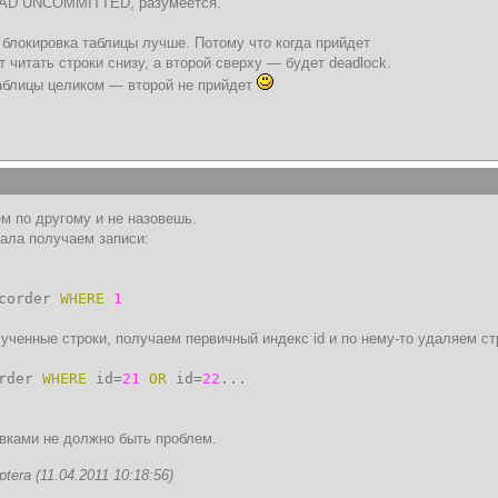
D UNCOMMITTED, разумеется.
 блокировка таблицы лучше. Потому что когда прийдет
т читать строки снизу, а второй сверху — будет deadlock.
таблицы целиком — второй не прийдет
ем по другому и не назовешь.
чала получаем записи:
corder
WHERE
1
ченные строки, получаем первичный индекс id и по нему-то удаляем ст
order
WHERE
id=
21
OR
id=
22
...
овками не должно быть проблем.
era (11.04.2011 10:18:56)