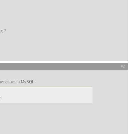
ек?
#2
рживаются в MySQL:
E.