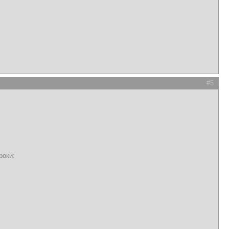
#5
роки: