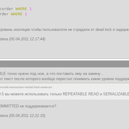
corder
WHERE
1
order
WHERE
1
ровень изоляции чтобы пользователи не страдали от dead lock и задерж
era (05.04.2011 12:17:44)
E точно нужно под нож, а что поставить ему на замену...
ел текст после которого вообще перестал понимать какие уровни подде
/innodb-transaction-model.html написал:
.0.5 вы можете использовать только REPEATABLE READ и SERIALIZABL
OMMITTED не поддерживается?
era (05.04.2011 12:21:10)