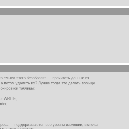
то смысл этого безобразия — прочитать данные из
 а потом удалить их? Лучше тогда это делать вообще
локировкой таблицы:
er WRITE;
der;
опроса — поддерживаются все уровни изоляции, включая