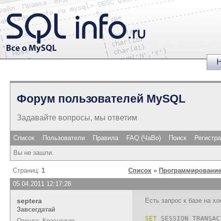
Н
Форум пользователей MySQL
Задавайте вопросы, мы ответим
Список
Пользователи
Правила
FAQ (ЧаВо)
Поиск
Регистр
Вы не зашли.
Страниц:
1
Список
»
Программирование
05.04.2011 12:17:28
septera
Есть запрос к базе на х
Завсегдатай
SET
SESSION TRANSAC
Откуда: Краснодар