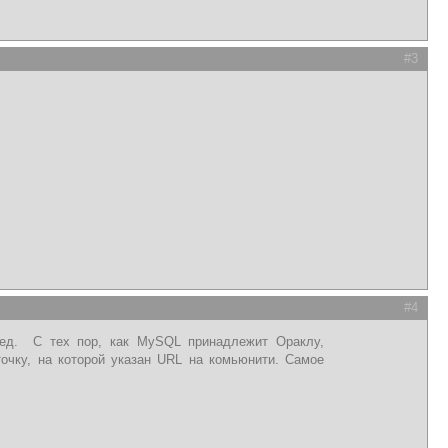
#3
#4
ред. С тех пор, как MySQL принадлежит Ораклу,
очку, на которой указан URL на комьюнити. Самое