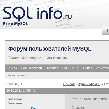
Н
Форум пользователей MySQL
Задавайте вопросы, мы ответим
Список
Пользователи
Правила
FAQ (ЧаВо)
Поиск
Регистр
Вы не зашли.
Страниц:
1
Список
»
Курсы MySQL
» Ст
26.10.2011 14:50:41
vinslave
Есть ли страница с имен
Участник
Спасибо.