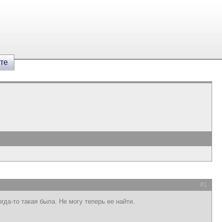
те
#1
да-то такая была. Не могу теперь ее найти.