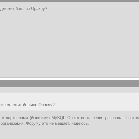
адлежит больше Ораклу?
принадлежит больше Ораклу?
 с партнерами (бывшими) MySQL Оракл соглашение разорвал. Поэт
 организация. Форуму это не мешает, надеюсь.