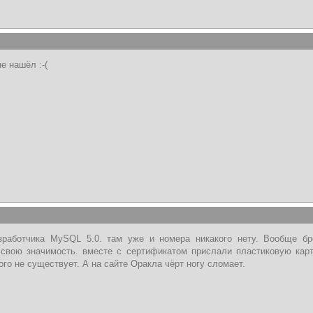
не нашёл :-(
зработчика MySQL 5.0. там уже и номера никакого нету. Вообще б
свою значимость. вместе с сертификатом прислали пластиковую карт
ого не существует. А на сайте Оракла чёрт ногу сломает.