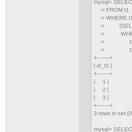
mysql> SELECT 
-> FROM t1
-> WHERE t1.
-> (SELECT 
-> WHERE t
-> t2.id_p
-> t2.id_p
+-------+
| id_t2 |
+-------+
| 1 |
| 2 |
| 3 |
+-------+
3 rows in set (
mysql> SELECT 