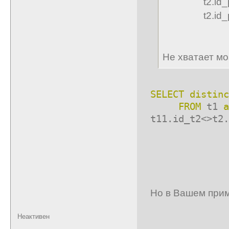
t2.id_pr =
t2.id_pr <
Не хватает мо
SELECT
distinc
FROM
t1
a
t11.id_t2<>t2.
t2.id_
t2.i
Но в Вашем прим
Неактивен