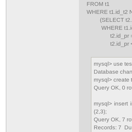
FROM t1
WHERE t1.id_t2 
(SELECT t2.id_
WHERE t1.id_
t2.id_pr = t
t2.id_pr <> 
mysql> use tes
Database cha
mysql> create ta
Query OK, 0 ro
mysql> insert in
(2,3);
Query OK, 7 ro
Records: 7 Dup