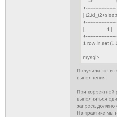
-> t2.id_
+-------------------
| t2.id_t2+sleep
+-------------------
| 4 |
+-------------------
1 row in set (1
mysql>
Получили как и 
выполнения.
При корректной 
выполняться оди
запроса должно 
На практике мы