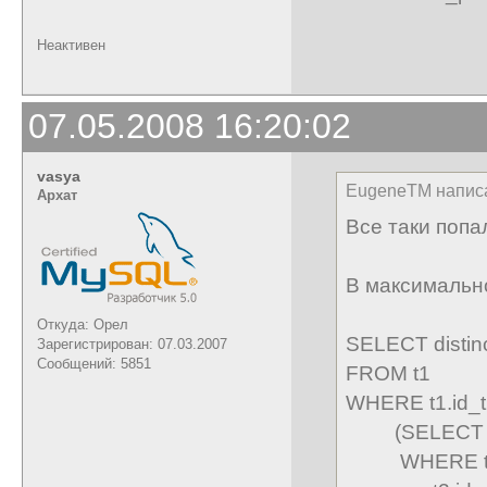
Неактивен
07.05.2008 16:20:02
vasya
EugeneTM напис
Архат
Все таки попа
В максимальн
Откуда: Орел
SELECT distinc
Зарегистрирован: 07.03.2007
Сообщений: 5851
FROM t1
WHERE t1.id_t
(SELECT t2.
WHERE t1.i