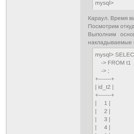
mysql>
Караул. Время в
Посмотрим откуд
Выполним осно
накладываемые 
mysql> SELECT
-> FROM t1
-> ;
+-------+
| id_t2 |
+-------+
| 1 |
| 2 |
| 3 |
| 4 |