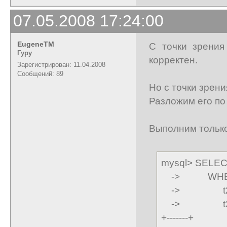
07.05.2008 17:24:00
EugeneTM
С точки зрения
Гуру
корректен.
Зарегистрирован: 11.04.2008
Сообщений: 89
Но с точки зрен
Разложим его по
Выполним только
mysql> SELECT
-> WHERE t
-> t2.id_p
-> t2.id_
+-------+