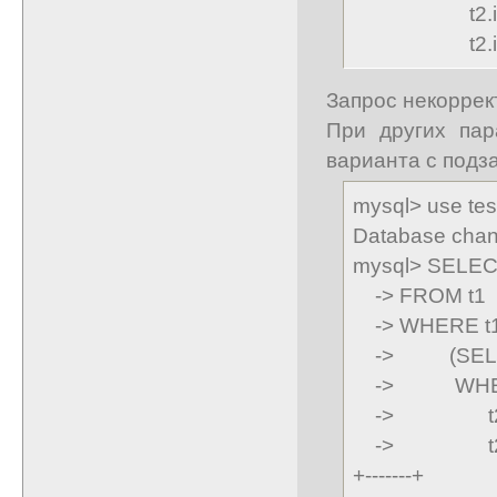
t2.id_pr =
t2.id_pr
Запрос некоррек
При других пар
варианта с подз
mysql> use tes
Database cha
mysql> SELECT 
-> FROM t1
-> WHERE t1.
-> (SELECT 
-> WHERE t
-> t2.id_p
-> t2.id_p
+-------+