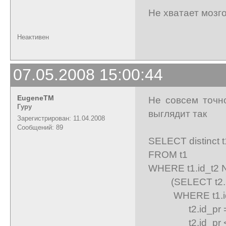
Не хватает мозг
Неактивен
07.05.2008 15:00:44
EugeneTM
Не совсем точн
Гуру
выглядит так
Зарегистрирован: 11.04.2008
Сообщений: 89
SELECT distinct t
FROM t1
WHERE t1.id_t2 
(SELECT t2.id_
WHERE t1.id_
t2.id_pr = t
t2.id_pr <> 