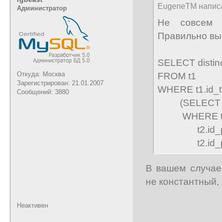
EugeneTM напис
Администратор
Не совсем 
Правильно вы
SELECT distinc
Откуда: Москва
FROM t1
Зарегистрирован: 21.01.2007
WHERE t1.id_t
Сообщений: 3880
(SELECT t2.
WHERE t1.i
t2.id_pr =
t2.id_pr <
В вашем случае
не константный,
Неактивен