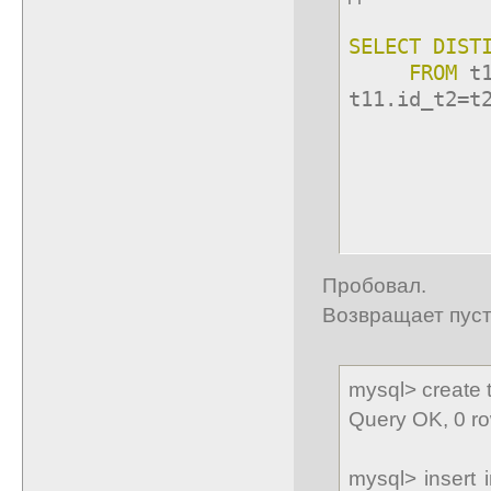
SELECT
DIST
FROM
t
t11.id_t2=t
t2.id
t2.
Пробовал.
Возвращает пуст
mysql> create ta
Query OK, 0 ro
mysql> insert in