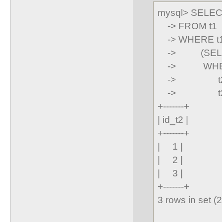
mysql> SELECT 
-> FROM t1
-> WHERE t1.
-> (SELECT t
-> WHERE t
-> t2.id_p
-> t2.id_p
+-------+
| id_t2 |
+-------+
| 1 |
| 2 |
| 3 |
+-------+
3 rows in set (