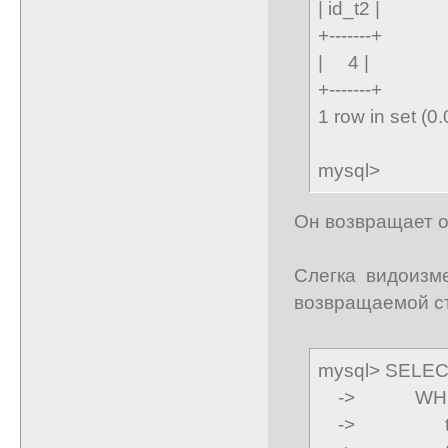
| id_t2 |
+-------+
| 4 |
+-------+
1 row in set (0
mysql>
Он возвращает од
Слегка видоизм
возвращаемой ст
mysql> SELECT
-> WHERE t
-> t2.id_p