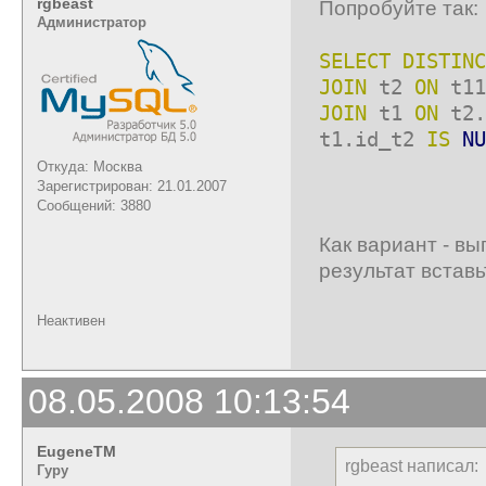
rgbeast
Попробуйте так:
Администратор
SELECT
DISTINC
JOIN
t2
ON
t11
JOIN
t1
ON
t2.
t1.id_t2
IS
NU
Откуда: Москва
Зарегистрирован: 21.01.2007
Сообщений: 3880
Как вариант - вы
результат вставь
Неактивен
08.05.2008 10:13:54
EugeneTM
rgbeast написал:
Гуру