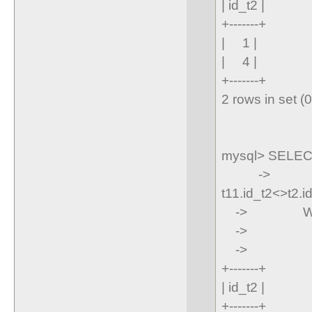
| id_t2 |
+-------+
| 1 |
| 4 |
+-------+
2 rows in set (
mysql> SELECT
-> FROM t
t11.id_t2<>t2.i
-> WHERE 
-> t2.id_
-> t2.id
+-------+
| id_t2 |
+-------+