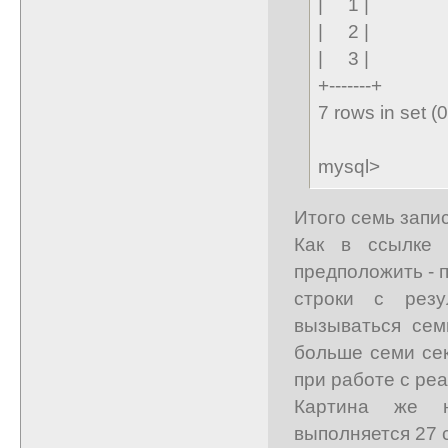
| 1 |
| 2 |
| 3 |
+-------+
7 rows in set (
mysql>
Итого семь запи
Как в ссылке 
предположить - 
строки с резу
вызываться сем
больше семи сек
при работе с ре
Картина же н
выполняется 27 с