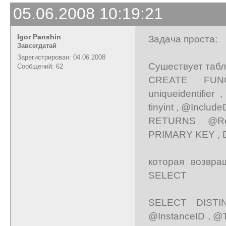
05.06.2008 10:19:21
Igor Panshin
Задача проста:
Завсегдатай
Зарегистрирован: 04.06.2008
Сушествует таб
Сообщений: 62
CREATE FUNCTI
uniqueidentifier
tinyint , @IncludeD
RETURNS @RetT
PRIMARY KEY , Di
которая возвра
SELECT
SELECT DISTINC
@InstanceID , @