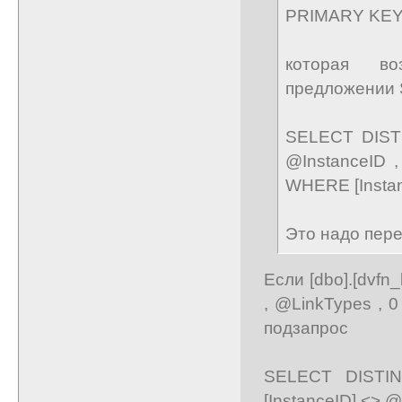
PRIMARY KEY ,
которая во
предложении
SELECT DISTIN
@InstanceID 
WHERE [Instan
Это надо пере
Если [dbo].[dvfn
, @LinkTypes , 
подзапрос
SELECT DISTIN
[InstanceID] <> 