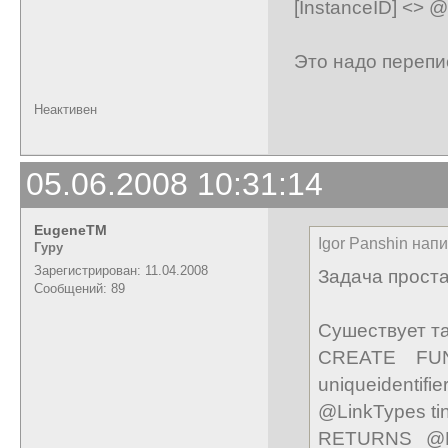
[InstanceID] <> 
Это надо перепи
Неактивен
05.06.2008 10:31:14
EugeneTM
Igor Panshin напи
Гуру
Зарегистрирован: 11.04.2008
Задача проста
Сообщений: 89
Сушествует т
CREATE FUNCT
uniqueidenti
@LinkTypes tiny
RETURNS @Ret