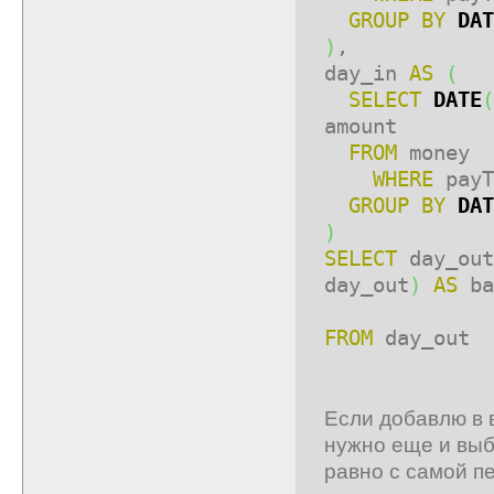
GROUP
BY
DAT
)
,
day_in
AS
(
SELECT
DATE
(
amount
FROM
money
WHERE
pay
GROUP
BY
DAT
)
SELECT
day_out
day_out
)
AS
ba
FROM
day_out
Если добавлю в в
нужно еще и выбо
равно с самой пе