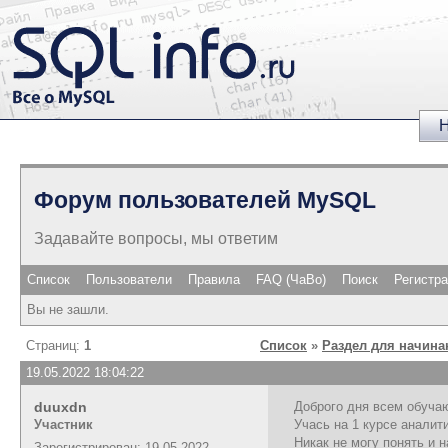
Н
Форум пользователей MySQL
Задавайте вопросы, мы ответим
Список
Пользователи
Правила
FAQ (ЧаВо)
Поиск
Регистр
Вы не зашли.
Страниц:
1
Список
»
Раздел для начин
19.05.2022 18:04:22
duuxdn
Доброго дня всем обуч
Участник
Учась на 1 курсе аналит
Никак не могу понять и 
Зарегистрирован: 19.05.2022