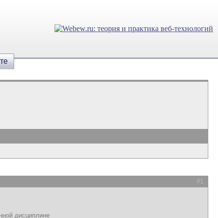
те
#1
анной дисциплине