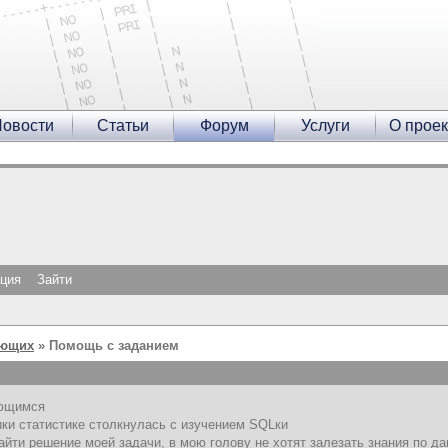
овости
Статьи
Форум
Услуги
О проек
ация
Зайти
ающих
» Помощь с заданием
ающимся
ики статистике столкнулась с изучением SQLки
найти решение моей задачи, в мою голову не хотят залезать знания по д