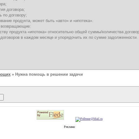
ора;
тия договора;
ь по договору;
ование продукта, может быть «авто» и «ипотека».
ы возвращающие:
ству продукта «ипотека» относительно общей суммы/количества договор
 договоров в каждом месяце и упорядочить их по сумме задолженности.
ающих
» Нужна помощь в решении задачи
Реклама: