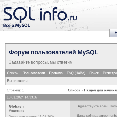
Н
Форум пользователей MySQL
Задавайте вопросы, мы ответим
Список
Пользователи
Правила
FAQ (ЧаВо)
Поиск
Регистр
Вы не зашли.
Страниц:
1
Список
»
Раздел для начин
13.01.2024 14:33:37
Glebash
Здравствуйте всем. Помо
Участник
Дана таблица agreement
Зарегистрирован: 13.01.2024