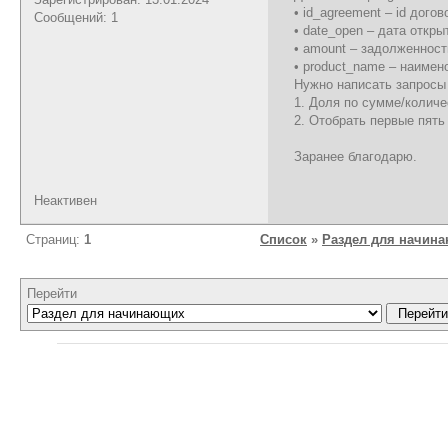
• id_agreement – id догов
Сообщений: 1
• date_open – дата откры
• amount – задолженност
• product_name – наимен
Нужно написать запрос
1. Доля по сумме/количе
2. Отобрать первые пять
Заранее благодарю.
Неактивен
Страниц:
1
Список
»
Раздел для начин
Перейти