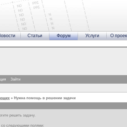
овости
Статьи
Форум
Услуги
О проек
ация
Зайти
ающих
» Нужна помощь в решении задачи
гите решить задачу.
s со следующими полями: