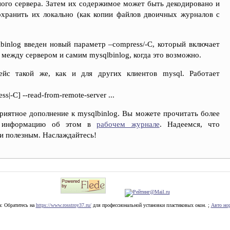
ного сервера. Затем их содержимое может быть декодировано и
охранить их локально (как копии файлов двоичных журналов с
binlog введен новый параметр –compress/-C, который включает
между сервером и самим mysqlbinlog, когда это возможно.
ейс такой же, как и для других клиентов mysql. Работает
ss|-C] --read-from-remote-server ...
риятное дополнение к mysqlbinlog. Вы можете прочитать более
ю информацию об этом в
рабочем журнале
. Надеемся, что
и полезным. Наслаждайтесь!
:
Обратитесь на
https://www.rosstroy37.ru/
для профессиональной установки пластиковых окон. ;
Авто но