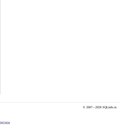
© 2007—2026 SQLinfo.ru
рмочасы