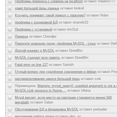
Проблемы переноса с сервера на localhost
оставил Vladimir777
дамп большой базы данных
оставил brokoli
Кто-нить понимает такой прикол с паролем?
оставил Ilidan
проблема с кодировкой БД
оставил strannik22
Проблема с установкой
оставил tim31al
Переезд
оставил Chendjer
Помогите знающие люди, проблема MySQL - Linux
оставил Dei
Долгий коннект к MySQL
оставил DrewBlin
MySQL съедает всю память
оставил DrewBlin
Fatal error on line 127
оставил Satroth
Глупый вопрос про удалённое соединение и debian
оставил Pro
распаралеливание наката большой базы
оставил zork
Перемещена:
Warning: mysql_query(): supplied argument is not a 
MySQL-Link resource in /home....
оставил Urbina
Mysql виснет, если место на партиции становится менее 500
мегабайт
оставил Satan
Обслуживание БД и блокировки MySQL
оставил preloader
медленная работа апача
оставил alex_az