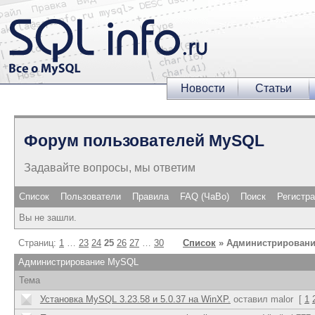
Новости
Статьи
Форум пользователей MySQL
Задавайте вопросы, мы ответим
Список
Пользователи
Правила
FAQ (ЧаВо)
Поиск
Регистр
Вы не зашли.
Страниц:
1
…
23
24
25
26
27
…
30
Список
» Администрирован
Администрирование MySQL
Тема
Установка MySQL 3.23.58 и 5.0.37 на WinXP.
оставил malor
[
1