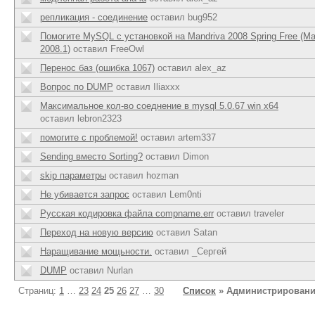
репликация - соединение
оставил bug952
Помогите MySQL с установкой на Mandriva 2008 Spring Free (Ma
2008.1)
оставил FreeOwl
Перенос баз (ошибка 1067)
оставил alex_az
Вопрос по DUMP
оставил Iliaxxx
Максимальное кол-во соеднение в mysql 5.0.67 win x64
оставил lebron2323
помогите с проблемой!
оставил artem337
Sending вместо Sorting?
оставил Dimon
skip параметры
оставил hozman
Не убивается запрос
оставил Lem0nti
Русская кодировка файла compname.err
оставил traveler
Переход на новую версию
оставил Satan
Наращивание мощьности.
оставил _Сергей
DUMP
оставил Nurlan
Страниц:
1
…
23
24
25
26
27
…
30
Список
» Администрирован