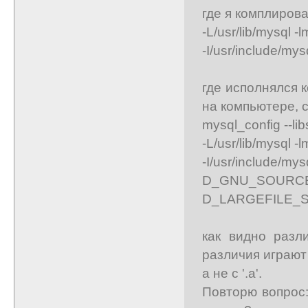
где я комплирова
-L/usr/lib/mysql -lm
-I/usr/include/my
где исполнялся к
на компьютере, 
mysql_config --lib
-L/usr/lib/mysql -lm
-I/usr/include/m
D_GNU_SOU
D_LARGEFILE_SOU
как видно разл
различия играют 
а не с '.a'.
Повторю вопрос