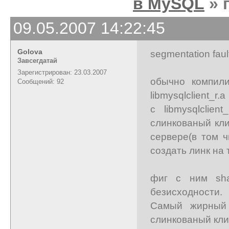
в MySQL
» 
09.05.2007 14:22:45
Golova
segmentation fau
Завсегдатай
Зарегистрирован: 23.03.2007
обычно компил
Сообщений: 92
libmysqlclient_r
с libmysqlclient
слинкованый кли
сервере(в том 
создать линк на
фиг с ним sha
безисходности.
Самый жирный 
слинкованый кл