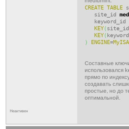
mediumint.
CREATE TABLE
s
site_id
med
keyword_id
KEY
(
site_id
KEY
(
keyword
)
ENGINE
=
MyISA
Составные ключи
использовался k
прямо по индексу
создавать слишк
простые, но до 
оптимальной.
Неактивен