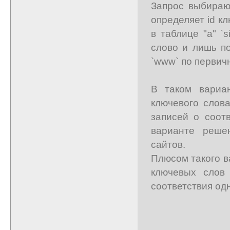
Запрос выбираю
определяет id к
в таблице "а" `
слово и лишь п
`www` по первичн
В таком вариа
ключевого слова
записей о соот
варианте реше
сайтов.
Плюсом такого в
ключевых слов 
соответствия од