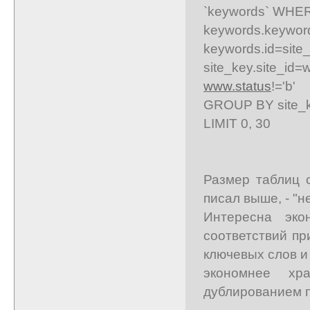
`keywords` WHE
keywords.keywor
keywords.id=site
site_key.site_id
www.status
!='b'
GROUP BY site_ke
LIMIT 0, 30
Размер таблиц с
писал выше, - "н
Интересна эко
соответствий пр
ключевых слов и
экономнее хр
дублированием 