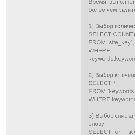
Время выполнен
более чем разит
1) Выбор количе
SELECT COUNT(*)
FROM `site_key`,
WHERE keyw
keywords.keyword
2) Выбор ключев
SELECT *
FROM `keywords` 
WHERE keywords.i
3) Выбор списка
слову:
SELECT `url`, `tit