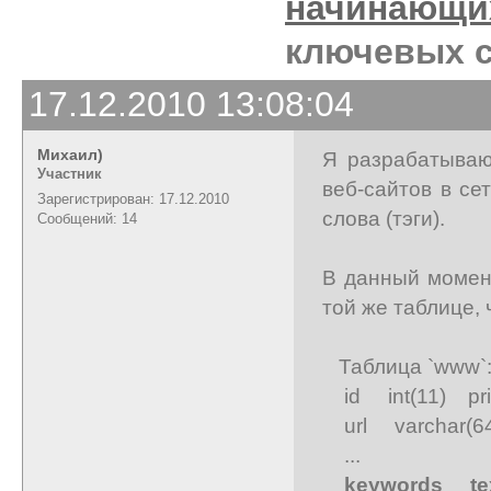
начинающи
ключевых с
17.12.2010 13:08:04
Михаил)
Я разрабатываю
Участник
веб-сайтов в се
Зарегистрирован: 17.12.2010
слова (тэги).
Сообщений: 14
В данный момент
той же таблице, 
Таблица `www`
id int(11) prim
url varchar(64
...
keywords text