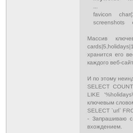
...
favicon char(2
screenshots ch
Массив ключ
cards|5,holiday
хранится его в
каждого веб-сай
И по этому неин
SELECT COUNT(
LIKE '%holiday
ключевым словом
SELECT `url` FR
- Запрашиваю 
вхождением.