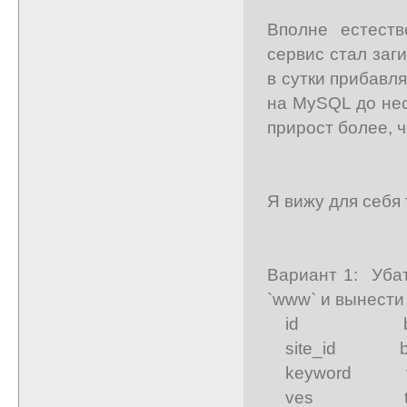
Вполне естест
сервис стал заг
в сутки прибавля
на MySQL до нес
прирост более, ч
Я вижу для себя
Вариант 1: Уба
`www` и вынести
id bigint(2
site_id bi
keyword var
ves tiny