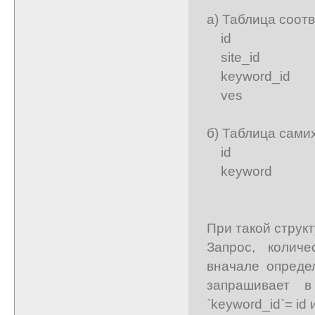
а) Таблица соотв
id bigint(2
site_id b
keyword_id 
ves tin
б) Таблица сами
id bigint(2
keyword va
При такой структ
Запрос, колич
вначале определ
запрашивает 
`keyword_id`= id 