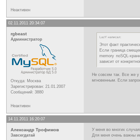
Неактивен
02.11.2011 20:34:07
rgbeast
LazY написал:
Администратор
Этот факт практичес
Если граница смещен
memory noSQL-хранил
зависит от конкретно
Не совсем так. Все же 
мгновенным. Если запрос
Откуда: Москва
Зарегистрирован: 21.01.2007
Сообщений: 3880
Неактивен
14.11.2011 16:20:07
Александр Трофимов
У меня во многих случая
Завсегдатай
Для меня очень важны и