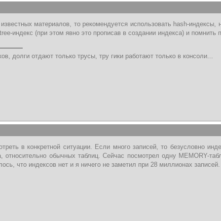
 известных материалов, то рекомендуется использовать hash-индексы, н
tree-индекс (при этом явно это прописав в создании индекса) и помнить 
ов, долги отдают только трусы, тру гики работают только в консоли...
треть в конкретной ситуации. Если много записей, то безусловно инде
, относительно обычных таблиц. Сейчас посмотрел одну MEMORY-табли
лось, что индексов нет и я ничего не заметил при 28 миллионах записей.