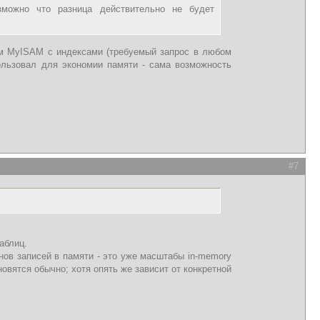
зможно что разница действительно не будет
чем MyISAM с индексами (требуемый запрос в любом
ользовал для экономии памяти - сама возможность
#7
аблиц.
нов записей в памяти - это уже масштабы in-memory
новятся обычно; хотя опять же зависит от конкретной