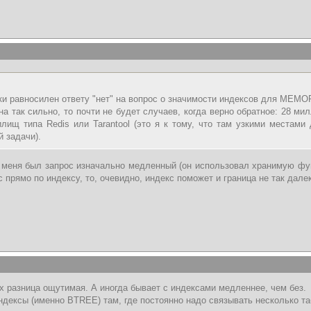
ки равносилен ответу "нет" на вопрос о значимости индексов для MEMO
а так сильно, то почти не будет случаев, когда верно обратное: 28 мил
ищ типа Redis или Tarantool (это я к тому, что там узкими местами
й задачи).
у меня был запрос изначально медленный (он использовал хранимую фун
 прямо по индексу, то, очевидно, индекс поможет и граница не так дале
х разница ощутимая. А иногда бывает с индексами медленнее, чем без.
ндексы (именно BTREE) там, где постоянно надо связывать несколько т