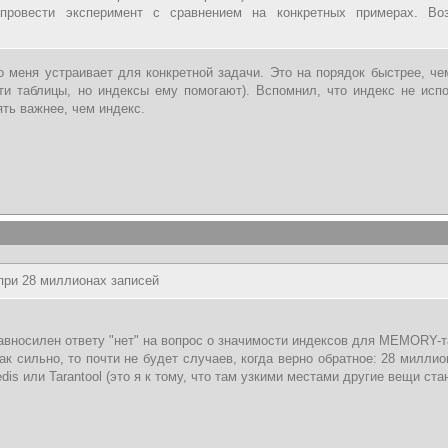
провести эксперимент с сравнением на конкретных примерах. Во
о меня устраивает для конкретной задачи. Это на порядок быстрее, 
ти таблицы, но индексы ему помогают). Вспомнил, что индекс не исп
ть важнее, чем индекс.
 при 28 миллионах записей
авносилен ответу "нет" на вопрос о значимости индексов для MEMORY-т
к сильно, то почти не будет случаев, когда верно обратное: 28 миллио
is или Tarantool (это я к тому, что там узкими местами другие вещи ста