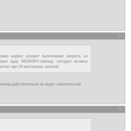
#5
овно индекс ускорит выполнение запроса, но
отрел одну MEMORY-таблицу, которую активно
аметил при 28 миллионах записей.
зница действительно не будет значительной.
#6