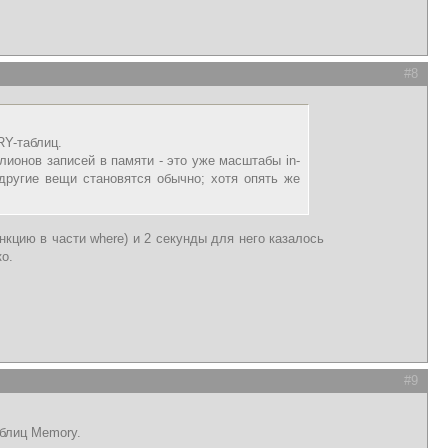
#8
RY-таблиц.
лионов записей в памяти - это уже масштабы in-
 другие вещи становятся обычно; хотя опять же
кцию в части where) и 2 секунды для него казалось
ко.
#9
аблиц Memory.