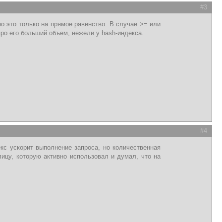
#3
о это только на прямое равенство. В случае >= или
про его больший объем, нежели у hash-индекса.
#4
кс ускорит выполнение запроса, но количественная
цу, которую активно использовал и думал, что на