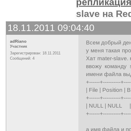
репликаци
slave на Re
18.11.2011 09:04:40
adRiano
Всем добрый ден
Участник
у меня такая пр
Зарегистрирован: 18.11.2011
Хат mater-slave.
Сообщений: 4
ввожу команду 
имени файла выд
+------+----------+----
| File | Position 
+------+----------+----
| NULL | NU
+------+----------+----
а имя файла и п