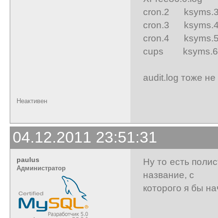
cron.2 ksyms.
cron.3 ksyms.
cron.4 ksyms.
cups ksyms.6 m
audit.log тоже н
Неактивен
04.12.2011 23:51:31
paulus
Ну то есть поли
Администратор
название, с
которого я бы на