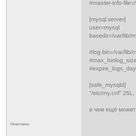
#master-info-file=
[mysql.server]
user=mysql
basedir=/var/lib/m
#log-bin=/var/lib/
#max_binlog_si
#expire_logs_da
[safe_mysqld]
"/etc/my.cnf" 2
в чем ещё может
Неактивен