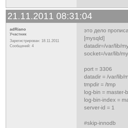
21.11.2011 08:31:04
adRiano
это дело прописа
Участник
[mysqld]
Зарегистрирован: 18.11.2011
datadir=/var/lib/m
Сообщений: 4
socket=/var/lib/m
port = 3306
datadir = /var/lib/
tmpdir = /tmp
log-bin = master-b
log-bin-index = m
server-id = 1
#skip-innodb