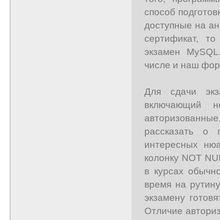
способ подготовк
доступные на ан
сертификат, т
экзамен MySQL
числе и наш фо
Для сдачи экз
включающий н
авторизованные
рассказать о 
интересных нюа
колонку NOT NUL
в курсах обычн
время на рутину
экзамену готовя
Отличие авториз