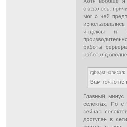
Хотя вообще я 
оказалось, прич
мог о ней пред
использовалис
индексы и з
производительно
работы сервера
работалд вполне
rgbeast написал:
Вам точно не 
Главный минус
селектах. По с
сейчас селекто
доступен в сет
хостов в ден