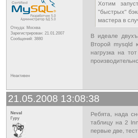
Хотим запус
"быстрых" бэ
мастера в слу
Откуда: Москва
Зарегистрирован: 21.01.2007
В идеале двухъ
Сообщений: 3880
Второй mysqld 
нагрузка на то
производительнос
Неактивен
21.05.2008 13:08:38
Neval
Ребята, нада с
Гуру
таблицу на 2 In
первые две, тес