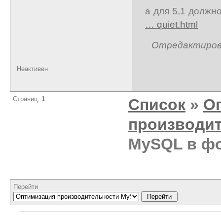
а для 5,1 должн
… quiet.html
Отредактирован
Неактивен
Страниц:
1
Список
»
О
производи
MySQL в ф
Перейти