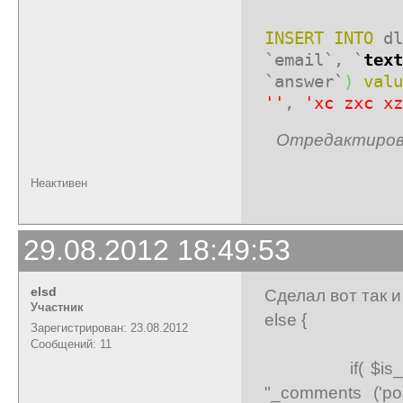
INSERT
INTO
dl
`email`, `
text
`answer`
)
valu
''
,
'xc zxc xz
Отредактирован
Неактивен
29.08.2012 18:49:53
elsd
Сделал вот так и
Участник
else {
Зарегистрирован: 23.08.2012
Сообщений: 11
if( $is_logge
"_comments ('post_