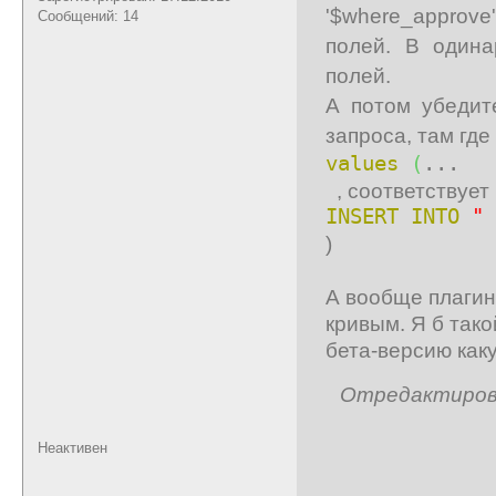
'$where_approve
Сообщений: 14
полей. В одина
полей.
А потом убедит
запроса, там где
values
(
...
, соответствует 
INSERT
INTO
" 
)
А вообще плагин
кривым. Я б тако
бета-версию как
Отредактирован
Неактивен