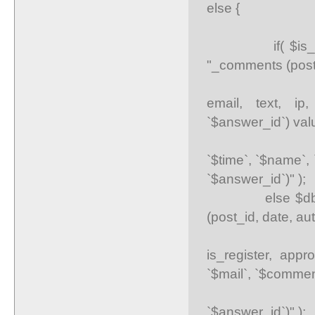
else {
if( $is_logge
"_comments (post_
email, text, ip
`$answer_id`) val
`$time`, `$name`, 
`$answer_id`)" );
else $db->que
(post_id, date, auto
is_register, appr
`$mail`, `$commen
`$answer_id`)" );