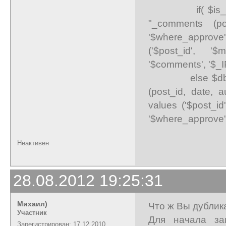
if( $is_logge
"_comments (pos
'$where_approve'
('$post_id', '$
'$comments', '$_IP
else $db->que
(post_id, date, a
values ('$post_id'
'$where_approve',
Неактивен
28.08.2012 19:25:31
Михаил)
Что ж Вы дублик
Участник
Для начала за
Зарегистрирован: 17.12.2010