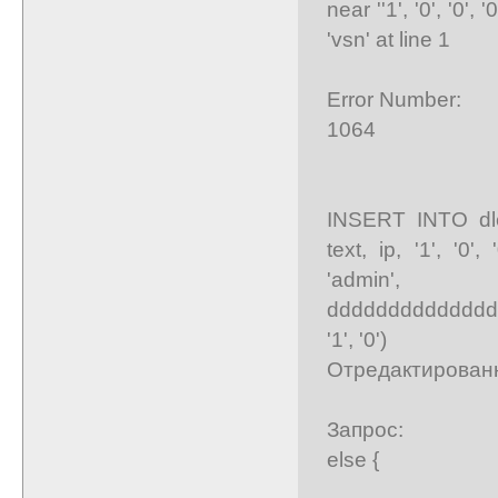
near ''1', '0', '0',
'vsn' at line 1
Error Number:
1064
INSERT INTO dle_
text, ip, '1', '0'
'admin', 'v
dddddddddddddddd
'1', '0')
Отредактированно
Запрос:
else {