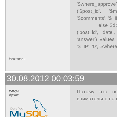
'$where_approve'
('$post_id', '$
'$comments', '$_IP
else $db->que
('post_id', 'date',
'answer') values 
'$_IP', '0', '$wher
Неактивен
30.08.2012 00:03:59
vasya
Потому что не
Архат
внимательно на