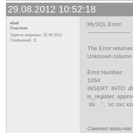
29.08.2012 10:52:18
elsd
MySQL Error!
Участник
------------------------
Зарегистрирован: 23.08.2012
Сообщений: 11
The Error returne
Unknown column '13
Error Number:
1054
INSERT INTO dle_
is_register, appr
`dv`, ``, `xc zxc xz
Сменил кавычки: