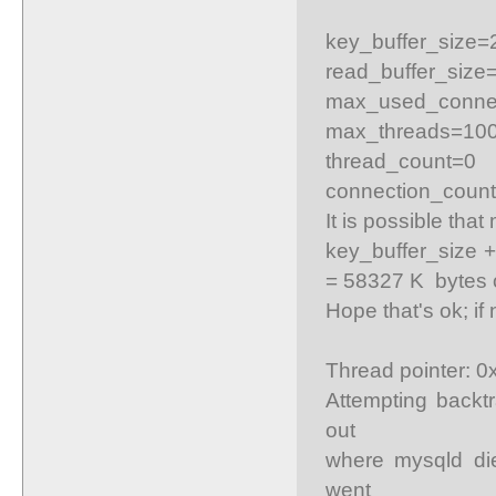
key_buffer_size
read_buffer_size
max_used_conne
max_threads=10
thread_count=0
connection_coun
It is possible tha
key_buffer_size +
= 58327 K bytes
Hope that's ok; if
Thread pointer: 0
Attempting backtr
out
where mysqld die
went