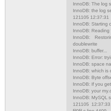
InnoDB: The log s
InnoDB: the log s
121105 12:37:31 
InnoDB: Starting 
InnoDB: Reading ta
InnoDB: Restori
doublewrite
InnoDB: buffer...
InnoDB: Error: tr
InnoDB: space na
InnoDB: which is 
InnoDB: Byte offse
InnoDB: If you get
InnoDB: your my.cn
InnoDB: MySQL se
121105 12:37:33 
fil0fil.c line 4409