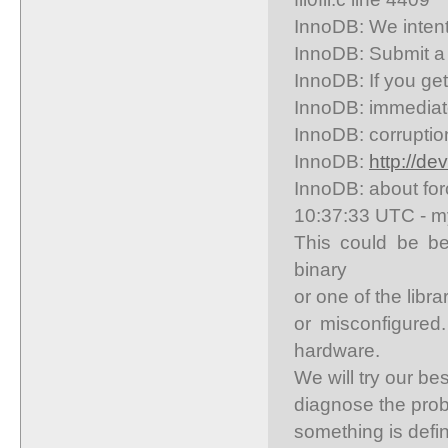
InnoDB: We intent
InnoDB: Submit a 
InnoDB: If you get
InnoDB: immediate
InnoDB: corruptio
InnoDB:
http://d
InnoDB: about for
10:37:33 UTC - m
This could be be
binary
or one of the libra
or misconfigured
hardware.
We will try our be
diagnose the prob
something is defin