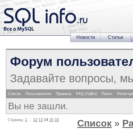
Новости
Статьи
Форум пользовате
Задавайте вопросы, м
Список
Пользователи
Правила
FAQ (ЧаВо)
Поиск
Регистр
Вы не зашли.
Страниц:
1
…
12
13
14
15
16
Список
»
Р