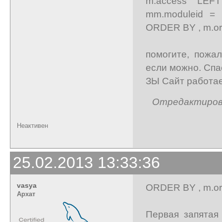
m.access LE
mm.moduleid =
ORDER BY , m.ord
помогите, пожал
если можно. Спа
ЗЫ Сайт работае
Отредактирова
Неактивен
25.02.2013 13:33:36
vasya
ORDER BY , m.ord
Архат
Первая запятая