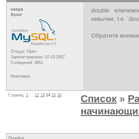
vasya
double ключев
Архат
кавычки, т.е. `dou
Обратите вниман
Откуда: Орел
Зарегистрирован: 07.03.2007
Сообщений: 5851
Неактивен
Страниц:
1
…
12
13
14
15
16
Список
»
Р
начинающи
Перейти