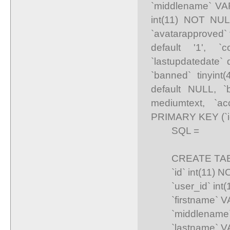
`middlename` VAR
int(11) NOT NULL
`avatarapproved` t
default '1', `
`lastupdatedate`
`banned` tinyint
default NULL, `
mediumtext, `ac
PRIMARY KEY (`i
SQL =
CREATE TABLE I
`id` int(11) NOT
`user_id` int(11
`firstname` VA
`middlename` 
`lastname` VA