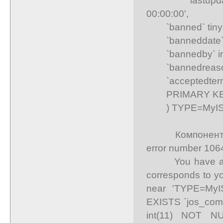
00:00:00',
`banned` tinyint
`banneddate` da
`bannedby` int(
`bannedreason
`acceptedterms` 
PRIMARY KEY 
) TYPE=MyIS
Компонент Уста
error number 106
You have an err
corresponds to yo
near 'TYPE=My
EXISTS `jos_compro
int(11) NOT NU