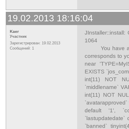
19.02.2013 18:16:04
Kaer
JInstaller::insta
Участник
1064
Зарегистрирован: 19.02.2013
You have an err
Сообщений: 1
corresponds to yo
near 'TYPE=My
EXISTS `jos_compro
int(11) NOT NU
`middlename` VAR
int(11) NOT NULL
`avatarapproved` t
default '1', `
`lastupdatedate`
`banned` tinyint