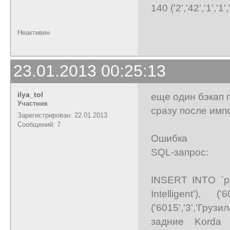
140 ('2','42','1','1','
Неактивен
23.01.2013 00:25:13
ilya_tol
еще один бэкап п
Участник
сразу после им
Зарегистрирован: 22.01.2013
Сообщений: 7
Ошибка
SQL-запрос:
INSERT INTO `ps
Intelligent'), (
('6015','3','Груз
задние Korda In