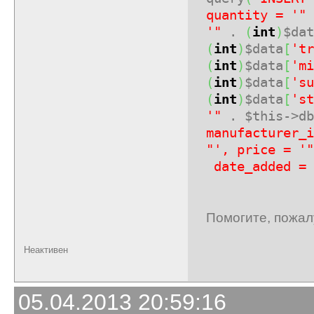
quantity = '"
'"
.
(
int
)
$dat
(
int
)
$data
[
'tr
(
int
)
$data
[
'mi
(
int
)
$data
[
'su
(
int
)
$data
[
'st
'"
. $this->db
manufacturer_i
"', price = '"
date_added = 
Помогите, пожал
Неактивен
05.04.2013 20:59:16