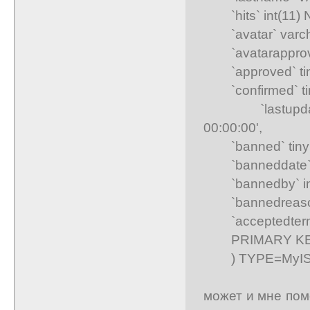
`hits` int(11) N
`avatar` varcha
`avatarapproved` 
`approved` tinyi
`confirmed` tiny
`lastupdateda
00:00:00',
`banned` tinyint
`banneddate` da
`bannedby` int(
`bannedreason
`acceptedterms` 
PRIMARY KEY 
) TYPE=MyIS
может и мне по