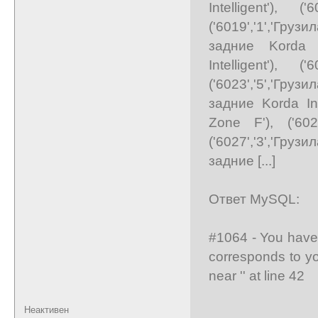
Intelligent'), (
('6019','1','Груз
задние Korda In
Intelligent'), (
('6023','5','Груз
задние Korda Int
Zone F'), ('60
('6027','3','Груз
задние [...]
Ответ MySQL:
#1064 - You have 
corresponds to yo
near '' at line 42
Неактивен