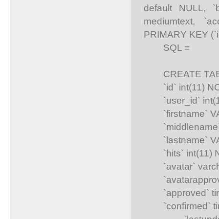
default NULL, `
mediumtext, `ac
PRIMARY KEY (`i
SQL =
CREATE TABLE I
`id` int(11) NOT
`user_id` int(11
`firstname` VA
`middlename` 
`lastname` VA
`hits` int(11) N
`avatar` varcha
`avatarapproved` 
`approved` tinyi
`confirmed` tiny
`lastupdateda