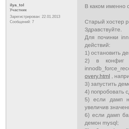
ilya_tol
В каком именно с
Участник
Зарегистрирован: 22.01.2013
Старый хостер р
Сообщений: 7
Здравствуйте.
Для починки in
действий:
1) остановить де
2) в конфиг m
innodb_force_r
overy.html
, напр
3) запустить дем
4) попробовать 
5) если дамп н
увеличив значени
6) если дамп ба
демон mysql;