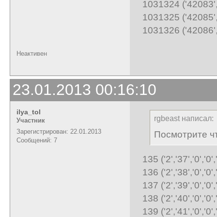
1031324 ('42083','
1031325 ('42085','
1031326 ('42086','
Неактивен
23.01.2013 00:16:10
ilya_tol
rgbeast написал:
Участник
Зарегистрирован: 22.01.2013
Посмотрите ч
Сообщений: 7
135 ('2','37','0','0','
136 ('2','38','0','0','
137 ('2','39','0','0','
138 ('2','40','0','0','
139 ('2','41','0','0','