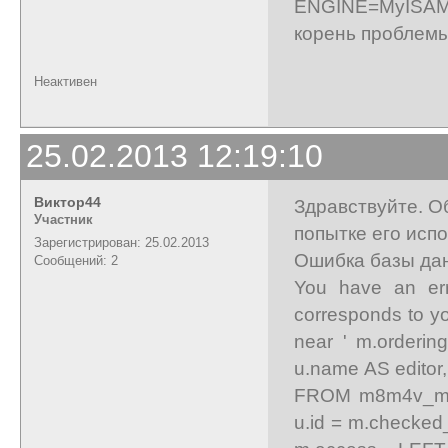
ENGINE=MyISAM.
корень проблемы
Неактивен
25.02.2013 12:19:10
Виктор44
Здравствуйте. О
Участник
попытке его исп
Зарегистрирован: 25.02.2013
Ошибка базы да
Сообщений: 2
You have an err
corresponds to yo
near ' m.orderi
u.name AS editor
FROM m8m4v_mo
u.id = m.checke