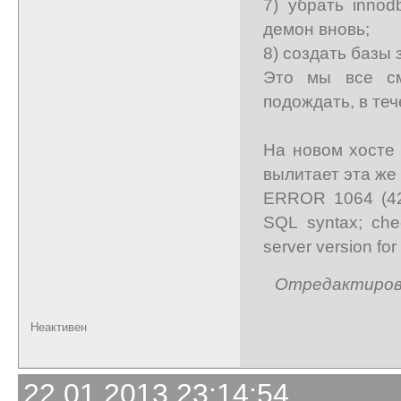
7) убрать innod
демон вновь;
8) создать базы 
Это мы все см
подождать, в теч
На новом хосте
вылитает эта же
ERROR 1064 (420
SQL syntax; che
server version for 
Отредактирован
Неактивен
22.01.2013 23:14:54