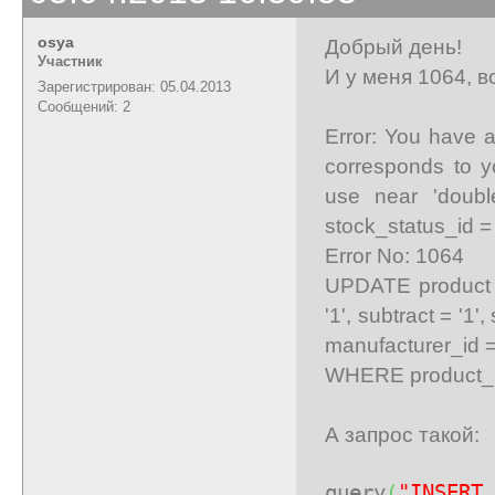
osya
Добрый день!
Участник
И у меня 1064, 
Зарегистрирован: 05.04.2013
Сообщений: 2
Error: You have 
corresponds to y
use near 'double
stock_status_id = '5
Error No: 1064
UPDATE product SE
'1', subtract = '1'
manufacturer_id = 
WHERE product_id
А запрос такой:
query
(
"INSERT 