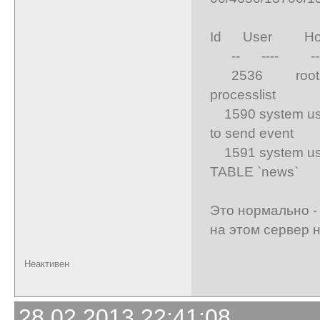
Id User Host
-- ---- ------
2536 root 
processlist
1590 system
to send even
1591 system 
TABLE `news
Это нормально -
на этом сервер 
Неактивен
28.02.2013 22:41:08