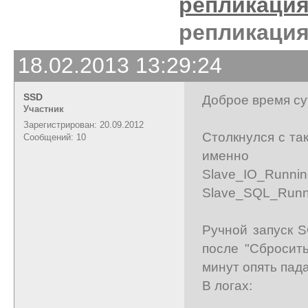
репликаци
репликаци
18.02.2013 13:29:24
SSD
Доброе время су
Участник
Зарегистрирован: 20.09.2012
Столкнулся с та
Сообщений: 10
именно
Slave_IO_Runni
Slave_SQL_Run
Ручной запуск S
после "Сбросит
минут опять пада
В логах: