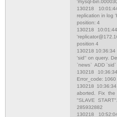
'mysql-bin.000030
130218 10:01:44
replication in log 
position: 4
130218 10:01:44
'replicator@172.
position 4
130218 10:36:34 
'sid'' on query. 
`news` ADD `sid
130218 10:36:34
Error_code: 1060
130218 10:36:34
aborted. Fix the
"SLAVE START". 
285932882
130218 10:52:04