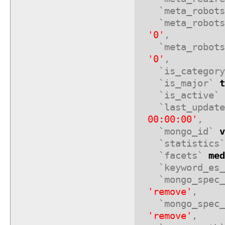
`meta_robots
`meta_robots
'0'
,
`meta_robots
'0'
,
`is_categor
`is_major`
t
`is_active`
`last_updat
00:00:00'
,
`mongo_id`
v
`statistics
`facets`
med
`keyword_es_
`mongo_spec
'remove'
,
`mongo_spec_
'remove'
,