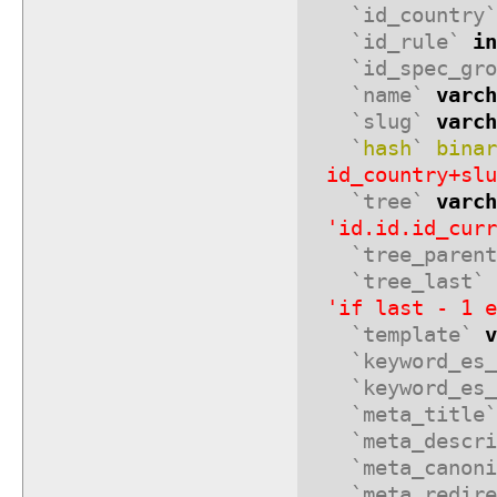
`id_country
`id_rule`
in
`id_spec_gr
`name`
varch
`slug`
varch
`
hash
`
binar
id_country+slu
`tree`
varch
'id.id.id_curr
`tree_paren
`tree_last`
'if last - 1 e
`template`
v
`keyword_es
`keyword_es_
`meta_title
`meta_descri
`meta_canon
`meta_redir