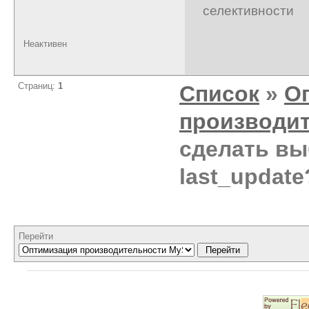
селективности
Неактивен
Страниц:
1
Список
»
О
производи
сделать выб
last_update
Перейти