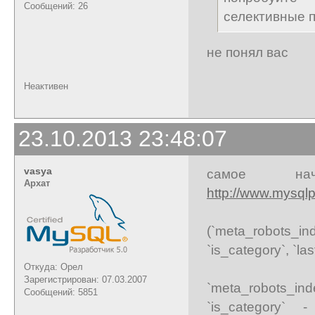
Сообщений: 26
селективные п
не понял вас
Неактивен
23.10.2013 23:48:07
vasya
самое на
Архат
http://www.mysql
(`meta_robots_in
`is_category`, `la
Откуда: Орел
Зарегистрирован: 07.03.2007
`meta_robots_ind
Сообщений: 5851
`is_category`