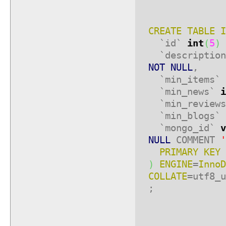
CREATE TABLE
I
`id`
int
(
5
)
`descriptio
NOT NULL
,
`min_items`
`min_news`
i
`min_review
`min_blogs`
`mongo_id`
v
NULL
COMMENT
'
PRIMARY KEY
)
ENGINE
=
InnoD
COLLATE
=utf8_u
;