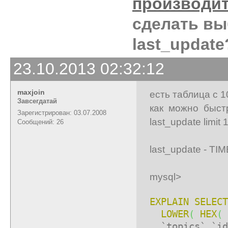
производи
сделать выб
last_update
23.10.2013 02:32:12
maxjoin
есть таблица с 
Завсегдатай
как можно быст
Зарегистрирован: 03.07.2008
last_update limit
Сообщений: 26
last_update - T
mysql>
EXPLAIN
SELECT
LOWER
(
HEX
(
`topics`.`id