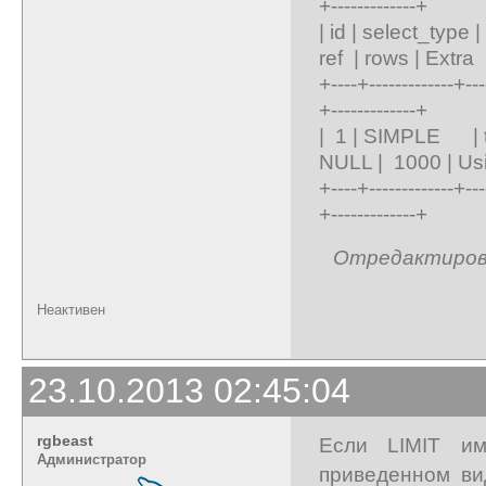
+-------------+
| id | select_typ
ref | rows | Ext
+----+-------------+---
+-------------+
| 1 | SIMPLE | 
NULL | 1000 | Us
+----+-------------+---
+-------------+
Отредактирован
Неактивен
23.10.2013 02:45:04
rgbeast
Если LIMIT и
Администратор
приведенном ви