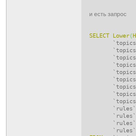
и есть запрос
SELECT
Lower
(
H
`topics`.
`topics`.`
`topics`.
`topics`.
`topics`.`k
`topics`.`k
`topics`.
`topics`.`k
`topics`.`m
`rules`.`m
`rules`.`m
`rules`.`m
`rules`.`m