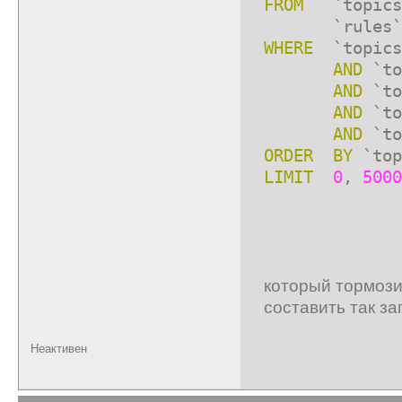
FROM
`topics
`rules`
WHERE
`topics`
AND
`to
AND
`to
AND
`to
AND
`to
ORDER
BY
`top
LIMIT
0
,
5000
который тормози
составить так за
Неактивен