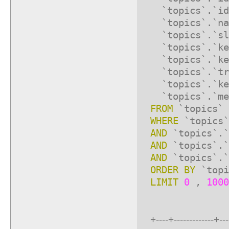
`topics`.`id
`topics`.`na
`topics`.`sl
`topics`.`key
`topics`.`key
`topics`.`tr
`topics`.`key
`topics`.`met
FROM
`topics`
WHERE
`topics`
AND
`topics`.`
AND
`topics`.`
AND
`topics`.`
ORDER
BY
`topi
LIMIT
0
,
1000
+----+-------------+---