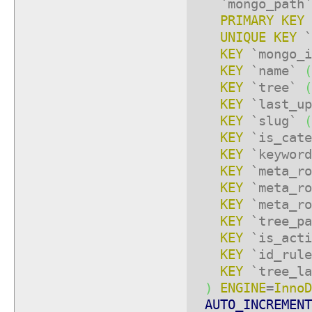
`mongo_path
PRIMARY KEY
UNIQUE
KEY
`
KEY
`mongo_
KEY
`name`
(
KEY
`tree`
(
KEY
`last_u
KEY
`slug`
(
KEY
`is_cat
KEY
`keyword
KEY
`meta_ro
KEY
`meta_ro
KEY
`meta_ro
KEY
`tree_p
KEY
`is_act
KEY
`id_rul
KEY
`tree_l
)
ENGINE
=
InnoD
AUTO_INCREMENT