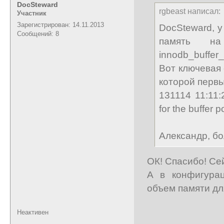
DocSteward
rgbeast написал:
Участник
Зарегистрирован: 14.11.2013
DocSteward, у
Сообщений: 8
память н
innodb_buffer
Вот ключевая 
которой первы
131114 11:11:
for the buffer p
Александр, б
ОК! Спасибо! Сей
А в конфигура
объем памяти дл
Неактивен