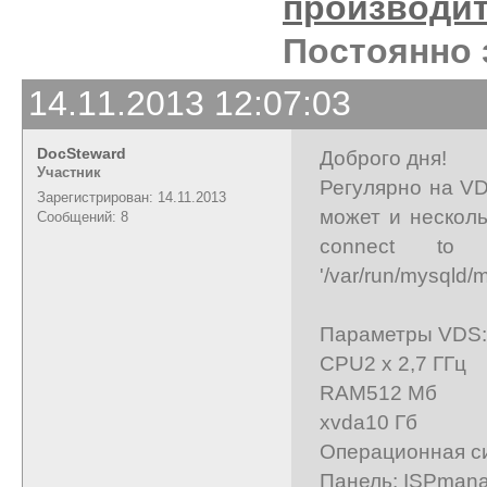
производи
Постоянно 
14.11.2013 12:07:03
DocSteward
Доброго дня!
Участник
Регулярно на VD
Зарегистрирован: 14.11.2013
может и несколь
Сообщений: 8
connect to 
'/var/run/mysqld/
Параметры VDS:
CPU2 x 2,7 ГГц
RAM512 Мб
xvda10 Гб
Операционная с
Панель: ISPman