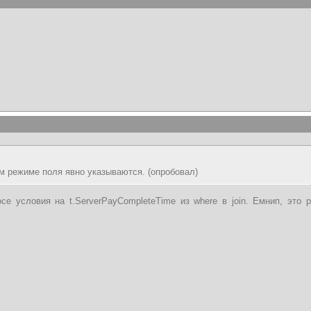
ом режиме поля явно указываются. (опробовал)
се условия на t.ServerPayCompleteTime из where в join. Емнип, это 