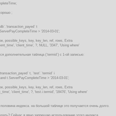
pleteTime;
хорошо ;
b`.`transaction_payed` t
t.ServerPayCompleteTime > '2014-03-01';
ype, possible_keys, key, key_len, ref, rows, Extra
'client_time', 'client_time', ?, NULL, '3347', 'Using where'
ся дополнительная таблица (`termid`) с 1-ой записью:
ansaction_payed` t, `test`.`termid` i
id and t.ServerPayCompleteTime > '2014-03-01';
ype, possible_keys, key, key_len, ref, rows, Extra
ent_time', 'client_time', ?, 'test.i.termid', '18476', 'Using where'
 половина индекса. на большой таблице это получается очень долго.
елать? Сейчас я явно запрещаю использование этого индекса.