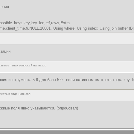
ления
possible_keys,key,key_len,ref,rows,Extra
ime,client_time,9,NULL,10001,"Using where; Using index; Using join buffer (B
изации
казывает знак вопроса? написал:
ния инструмента 5.6 для базы 5.0 - если нативным смотреть тогда key_l
сать в виде написал:
ежиме поля явно указываются. (опробовал)