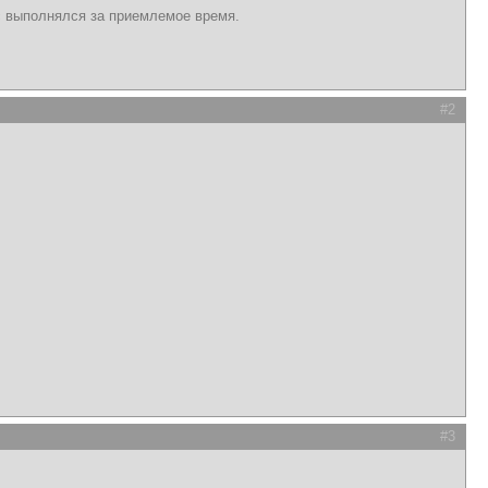
рос выполнялся за приемлемое время.
#2
.
#3