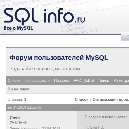
Н
Форум пользователей MySQL
Задавайте вопросы, мы ответим
Список
Пользователи
Правила
FAQ (ЧаВо)
Поиск
Регистр
Вы не зашли.
Страниц:
1
Список
»
Оптимизация прои
22.04.2014 11:22:00
Иней
Я создал и использовал 
Участник
int ClientID;
Зарегистрирован: 22.04.2014