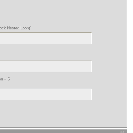
lock Nested Loop)"
en = 5
#4