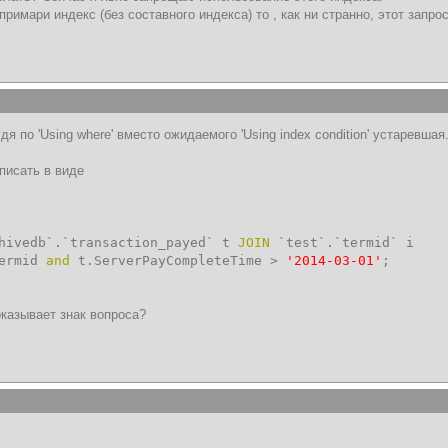
 примари индекс (без составного индекса) то , как ни странно, этот зап
дя по 'Using where' вместо ожидаемого 'Using index condition' устаревшая
писать в виде
vedb`.`transaction_payed` t
JOIN
`test`.`termid` i
termid
and
t.ServerPayCompleteTime >
'2014-03-01'
;
оказывает знак вопроса?