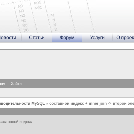
овости
Статьи
Форум
Услуги
О проек
ация
Зайти
зводительности MySQL
» составной индекс + inner join -> второй э
составной индекс