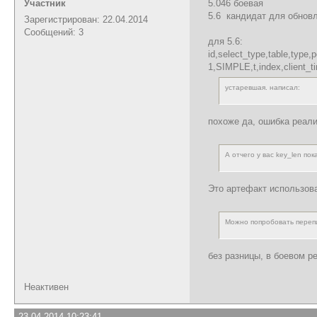
Участник
5.046 боевая
5.6 кандидат для обнов
Зарегистрирован: 22.04.2014
Сообщений: 3
для 5.6:
id,select_type,table,type,
1,SIMPLE,t,index,client_t
устаревшая. написал:
похоже да, ошибка реал
А отчего у вас key_len по
Это артефакт использова
Можно попробовать перепи
без разницы, в боевом р
Неактивен
23.04.2014 10:23:41