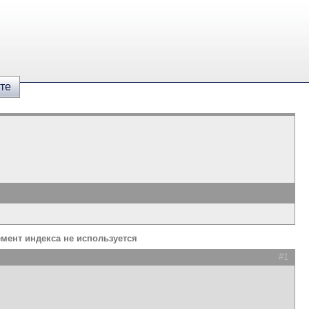
те
лемент индекса не используется
#1