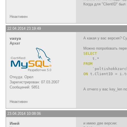
Когда для "ClientID" был
Неактивен
22.04.2014 23:19:49
vasya
А какая у вас версия? Су
Архат
Можно попробовать пере
SELECT
t.*
FROM
`poltishokkzarchi
ON
t.ClientID = i.
Откуда: Орел
Зарегистрирован: 07.03.2007
Сообщений: 5851
А отчего у вас key_len п
Неактивен
23.04.2014 10:08:06
Иней
и имею две версии: