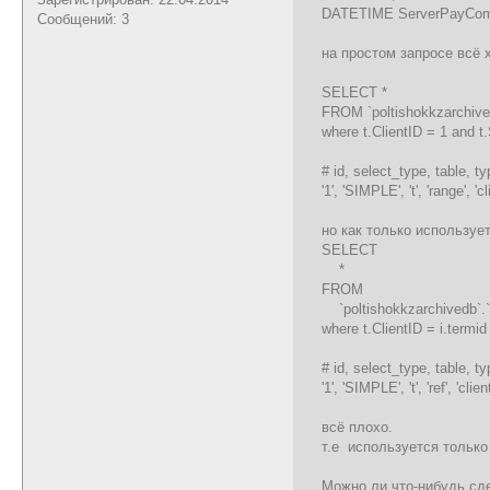
DATETIME ServerPayCom
Сообщений: 3
на простом запросе всё 
SELECT *
FROM `poltishokkzarchived
where t.ClientID = 1 and 
# id, select_type, table, t
'1', 'SIMPLE', 't', 'range', 
но как только использует
SELECT
*
FROM
`poltishokkzarchivedb`.`tr
where t.ClientID = i.term
# id, select_type, table, t
'1', 'SIMPLE', 't', 'ref', 'cli
всё плохо.
т.е используется только
Можно ли что-нибудь сд