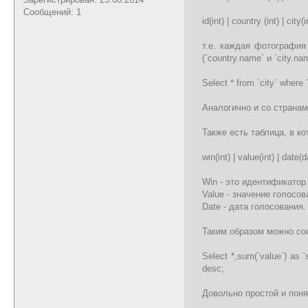
Сообщений: 1
id(int) | country (int) | city(i
т.е. каждая фотография 
(`country.name` и `city.
Select * from `city` where
Аналогично и со странам
Также есть таблица, в ко
win(int) | value(int) | date(d
Win - это идентификато
Value - значение голосов
Date - дата голосования.
Таким образом можно со
Select *,sum(`value`) as
desc;
Довольно простой и поня