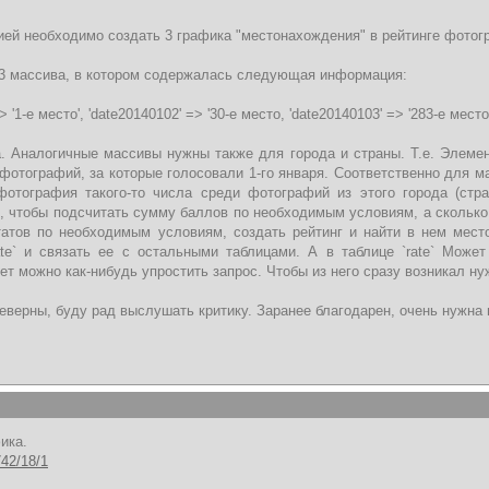
ей необходимо создать 3 графика "местонахождения" в рейтинге фотогра
3 массива, в котором содержалась следующая информация:
> '1-e место', 'date20140102' => '30-e место, 'date20140103' => '283-е место'.
 Аналогичные массивы нужны также для города и страны. Т.е. Элемент 
отографий, за которые голосовали 1-го января. Соответственно для ма
фотография такого-то числа среди фотографий из этого города (стр
, чтобы подсчитать сумму баллов по необходимым условиям, а сколько 
атов по необходимым условиям, создать рейтинг и найти в нем мест
ate` и связать ее с остальными таблицами. А в таблице `rate` Може
ет можно как-нибудь упростить запрос. Чтобы из него сразу возникал ну
еверны, буду рад выслушать критику. Заранее благодарен, очень нужна
ика.
742/18/1