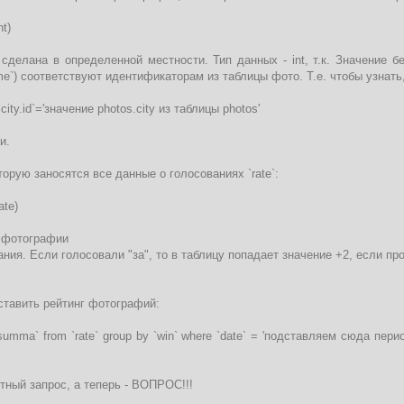
nt)
сделана в определенной местности. Тип данных - int, т.к. Значение бере
name`) соответствуют идентификаторам из таблицы фото. Т.е. чтобы узнать
 `city.id`='значение photos.city из таблицы photos'
и.
торую заносятся все данные о голосованиях `rate`:
ate)
р фотографии
ания. Если голосовали "за", то в таблицу попадает значение +2, если прот
ставить рейтинг фотографий:
 `summa` from `rate` group by `win` where `date` = 'подставляем сюда пер
тный запрос, а теперь - ВОПРОС!!!