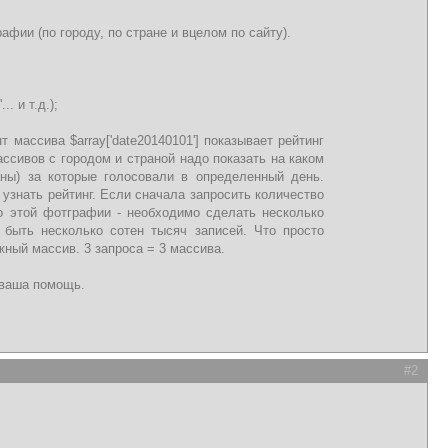
фии (по городу, по стране и вцелом по сайту).
.. и т.д.);
массива $array['date20140101'] показывает рейтинг
ссивов с городом и страной надо показать на каком
аны) за которые голосовали в определенный день.
узнать рейтинг. Если сначала запросить количество
о этой фотграфии - необходимо сделать несколько
т быть несколько сотен тысяч записей. Что просто
жный массив. 3 запроса = 3 массива.
 ваша помощь.
#2