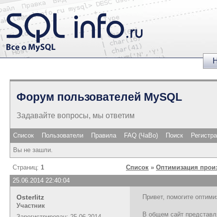
Н
Форум пользователей MySQL
Задавайте вопросы, мы ответим
Список
Пользователи
Правила
FAQ (ЧаВо)
Поиск
Регистр
Вы не зашли.
Страниц:
1
Список
»
Оптимизация прои
25.06.2014 22:40:04
Osterlitz
Привет, помогите оптими
Участник
В общем сайт представля
Зарегистрирован: 25.06.2014