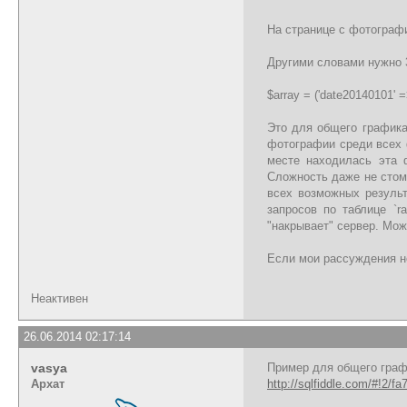
На странице с фотографи
Другими словами нужно 
$array = ('date20140101' =
Это для общего графика.
фотографии среди всех ф
месте находилась эта 
Сложность даже не стом
всех возможных результ
запросов по таблице `r
"накрывает" сервер. Мож
Если мои рассуждения н
Неактивен
26.06.2014 02:17:14
vasya
Пример для общего граф
Архат
http://sqlfiddle.com/#!2/fa