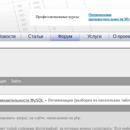
Оптимизация
Профессиональные курсы:
производительности M
овости
Статьи
Форум
Услуги
О проек
ация
Зайти
зводительности MySQL
» Оптимизация (выборка из нескольких табл
зировать запрос на сайте, написанном на php.
ет собой собрание фотографий, за которые можно голосовать. Вся инфо