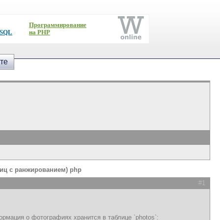
Программирование
ySQL
на PHP
те
иц с ранжированием) php
#1
рмация о фотографиях хранится в таблице `photos`: