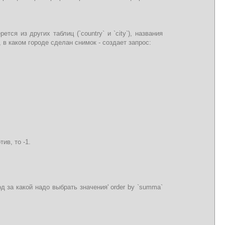
тся из других таблиц (`country` и `city`), названия
, в каком городе сделан снимок - создает запрос:
ив, то -1.
иод за какой надо выбрать значения' order by `summa`