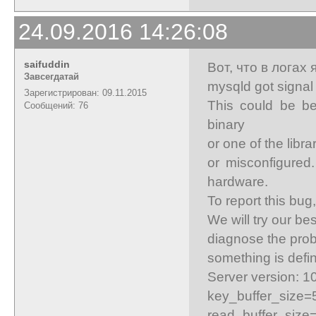
24.09.2016 14:26:08
saifuddin
Вот, что в логах 
Завсегдатай
mysqld got signal 
Зарегистрирован: 09.11.2015
This could be be
Сообщений: 76
binary
or one of the libra
or misconfigured
hardware.
To report this bug
We will try our be
diagnose the prob
something is defin
Server version: 1
key_buffer_size
read_buffer_siz