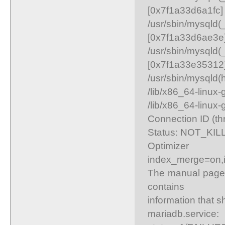
[0x7f1a33d6a1fc]
/usr/sbin/mysq
[0x7f1a33d6ae3e
/usr/sbin/mysql
[0x7f1a33e35312
/usr/sbin/mysqld
/lib/x86_64-linux
/lib/x86_64-linux
Connection ID (th
Status: NOT_KIL
Opti
index_merge=on,
The manual page
contains
information that s
mariadb.serv