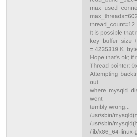
max_used_conne
max_threads=60
thread_count=12
It is possible tha
key_buffer_size +
= 4235319 K byt
Hope that's ok; if
Thread pointer: 
Attempting backtr
out
where mysqld die
went
terribly wrong...
/usr/sbin/mysqld
/usr/sbin/mysqld
/lib/x86_64-linux