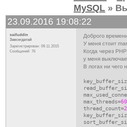
MySQL
» Вы
23.09.2016 19:08:22
saifuddin
Доброго времени
Завсегдатай
У меня стоит ma
Зарегистрирован: 09.11.2015
Когда через PHP
Сообщений: 76
у меня выключае
В логах ни чего 
key_buffer_siz
read_buffer_si
max_used_conne
max_threads=
60
thread_count=
2
key_buffer_si
sort_buffer_si