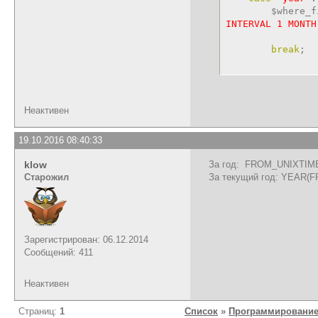
$where_f
INTERVAL 1 MONTH
AND FROM_
break
;
Неактивен
19.10.2016 08:40:33
klow
За год: FROM_UNIXTIME(
Старожил
За текущий год: YEAR(F
Зарегистрирован: 06.12.2014
Сообщений: 411
Неактивен
Страниц:
1
Список
»
Программирование