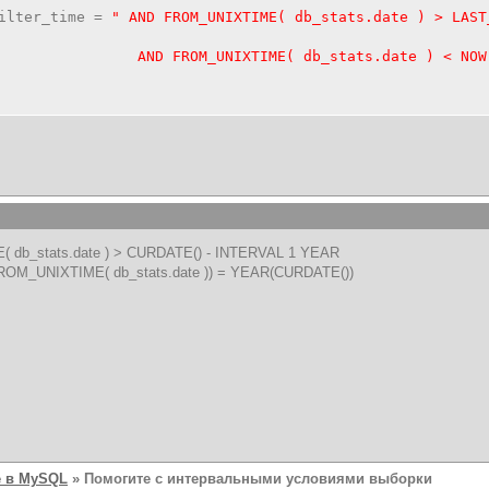
ilter_time
=
" AND FROM_UNIXTIME( db_stats.date ) > LAST
UNIXTIME( db_stats.date ) < NOW(
 db_stats.date ) > CURDATE() - INTERVAL 1 YEAR
ROM_UNIXTIME( db_stats.date )) = YEAR(CURDATE())
 в MySQL
» Помогите с интервальными условиями выборки