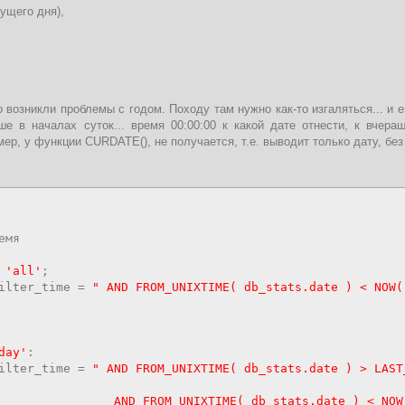
кущего дня),
о возникли проблемы с годом. Походу там нужно как-то изгаляться... и
е в началах суток... время 00:00:00 к какой дате отнести, к вчера
ер, у функции CURDATE(), не получается, т.е. выводит только дату, без
емя
=
'all'
;
ilter_time
=
" AND FROM_UNIXTIME( db_stats.date ) < NOW(
day'
:
ilter_time
=
" AND FROM_UNIXTIME( db_stats.date ) > LAST
UNIXTIME( db_stats.date ) < NOW(