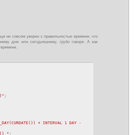
 еще не совсем уверен с правильностью времени, что
шнему дню или сегодняшнему, грубо говоря. А как
 времени.
)"
;
_DAY(CURDATE()) + INTERVAL 1 DAY -
) "
;