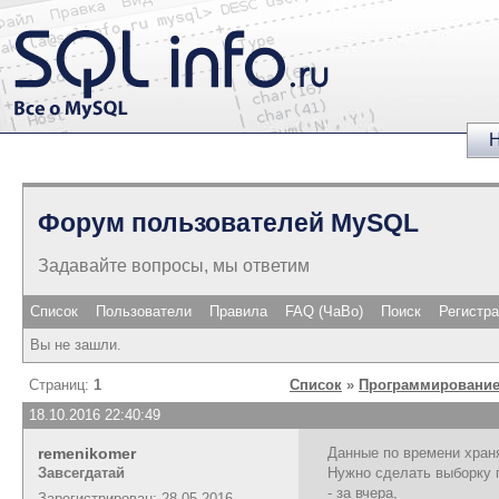
Н
Форум пользователей MySQL
Задавайте вопросы, мы ответим
Список
Пользователи
Правила
FAQ (ЧаВо)
Поиск
Регистр
Вы не зашли.
Страниц:
1
Список
»
Программирование
18.10.2016 22:40:49
remenikomer
Данные по времени храня
Завсегдатай
Нужно сделать выборку 
- за вчера,
Зарегистрирован: 28.05.2016