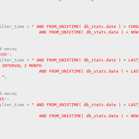
ilter_time
=
" AND FROM_UNIXTIME( db_stats.date ) > CURD
UNIXTIME( db_stats.date ) < NOW(
й месяц
nth'
:
ilter_time
=
" AND FROM_UNIXTIME( db_stats.date ) > LAST
 INTERVAL 2 MONTH
IXTIME( db_stats.date ) < LAST_DAY(CURD
 "
;
й месяц
th'
:
ilter_time
=
" AND FROM_UNIXTIME( db_stats.date ) > LAST
UNIXTIME( db_stats.date ) < NOW(