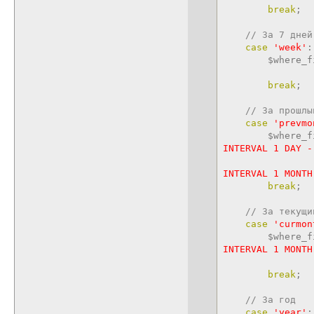
break
;
// За 7 дней
case
'week'
:
$where_f
AND FROM_
break
;
// За прошлы
case
'prevmo
$where_f
INTERVAL 1 DAY -
AND FROM_UN
INTERVAL 1 MONTH
break
;
// За текущи
case
'curmon
$where_f
INTERVAL 1 MONTH
AND FROM_
break
;
// За год
case
'year'
: