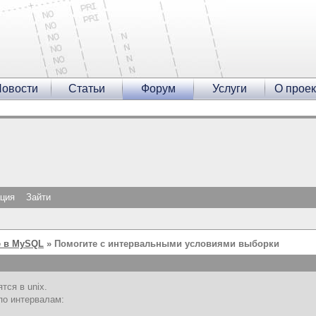
овости
Статьи
Форум
Услуги
О проек
ация
Зайти
 в MySQL
» Помогите с интервальными условиями выборки
тся в unix.
по интервалам: