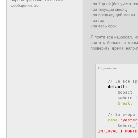
- за 7 дней (без учета те
Сообщений: 26
- за текущий месяц
- за предыдущий месяц
- за год
- за весь срок
Я почти все набросал, н
считать больше и меньш
проверить время, наприм
Код написал:
// За все вр
default
:
$doact
$where_f
break
;
// За вчера
case
'yester
$where_f
INTERVAL 1 MONTH
AND FROM_