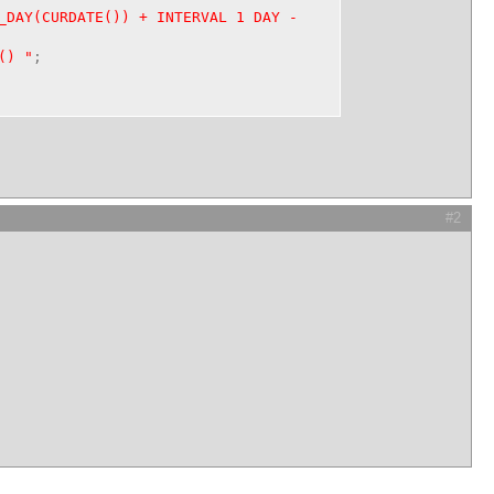
_DAY(CURDATE()) + INTERVAL 1 DAY -
) "
;
#2