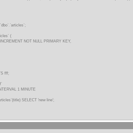
o`.`articles`;
cles` (
_INCREMENT NOT NULL PRIMARY KEY,
 fff;
f`
NTERVAL 1 MINUTE
les`(title) SELECT 'new line';