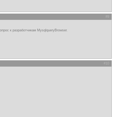
#9
опрос к разработчикам MysqlqueryBrowser.
#10