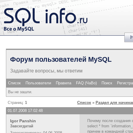
Н
Форум пользователей MySQL
Задавайте вопросы, мы ответим
Список
Пользователи
Правила
FAQ (ЧаВо)
Поиск
Регистр
Вы не зашли.
Страниц:
1
Список
»
Раздел для начин
01.07.2008 17:02:48
Igor Panshin
Почему после создания с
Завсегдатай
select * from `information
причем в командной стро
Зарегистрирован: 04.06.2008