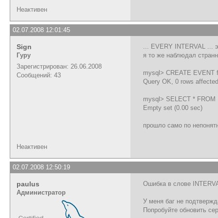
Неактивен
02.07.2008 12:01:45
Sign
... EVERY INTERVAL ... 
Гуру
я то же наблюдал странн
Зарегистрирован: 26.06.2008
mysql> CREATE EVENT fff
Сообщений: 43
Query OK, 0 rows affected
mysql> SELECT * FRO
Empty set (0.00 sec)
прошло само по непонятн
Неактивен
02.07.2008 12:50:19
paulus
Ошибка в слове INTERVA
Администратор
У меня баг не подтвержда
Попробуйте обновить сер