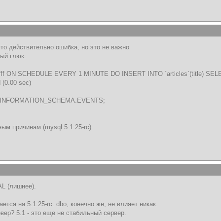
это действительно ошибка, но это не важно
ый глюк:
 ON SCHEDULE EVERY 1 MINUTE DO INSERT INTO `articles`(title) SELECT
 (0.00 sec)
M INFORMATION_SCHEMA.EVENTS;
ым причинам (mysql 5.1.25-rc)
L (лишнее).
ется на 5.1.25-rc. dbo, конечно же, не влияет никак.
вер? 5.1 - это еще не стабильный сервер.