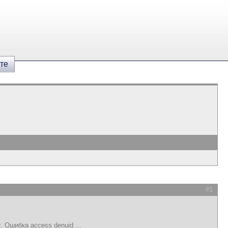
те
#1
 Ошибка access denuid ...