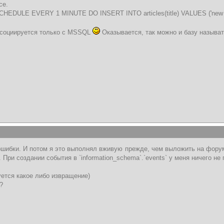
се.
EDULE EVERY 1 MINUTE DO INSERT INTO articles(title) VALUES ('new li
ассоциируется только с MSSQL
Оказывается, так можно и базу называ
 ошибки. И потом я это выполнял вживую прежде, чем выложить на форум
 При создании события в `information_schema`.`events` у меня ничего не
буется какое либо извращение)
?