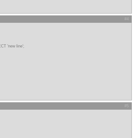
#4
 'new line';
#5