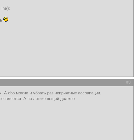
ne');
ть
#3
. А dbo можно и убрать раз неприятные ассоциации.
 появляется. А по логике вещей должно.