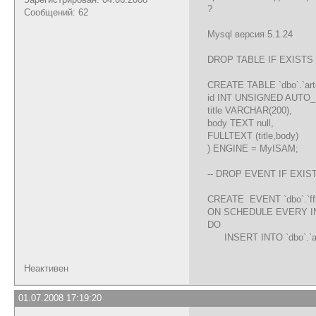
?
Сообщений: 62
Mysql версия 5.1.24
DROP TABLE IF EXISTS `db
CREATE TABLE `dbo`.`arti
id INT UNSIGNED AUTO
title VARCHAR(200),
body TEXT null,
FULLTEXT (title,body)
) ENGINE = MyISAM;
-- DROP EVENT IF EXISTS
CREATE EVENT `dbo`.`ff
ON SCHEDULE EVERY I
DO
INSERT INTO `dbo`.`artic
Неактивен
01.07.2008 17:19:20