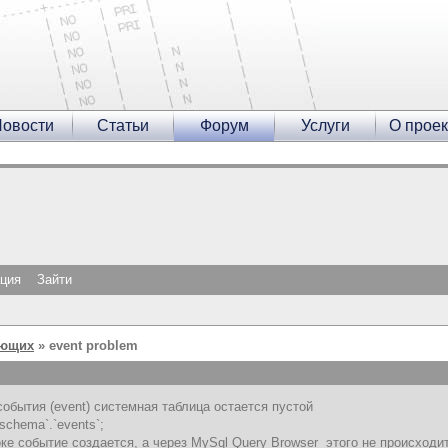
овости
Статьи
Форум
Услуги
О проек
ация
Зайти
ающих
» event problem
обытия (event) системная таблица остается пустой
_schema`.`events`;
ке событие создается, а через MySql Query Browser этого не происходит.