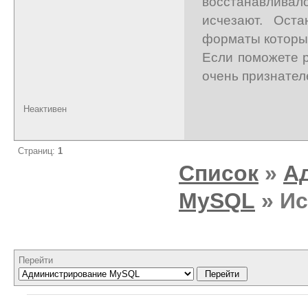
восстанавлива
исчезают. Оста
форматы которых
Если поможете 
очень признател
Неактивен
Страниц:
1
Список
»
А
MySQL
» Ис
Перейти