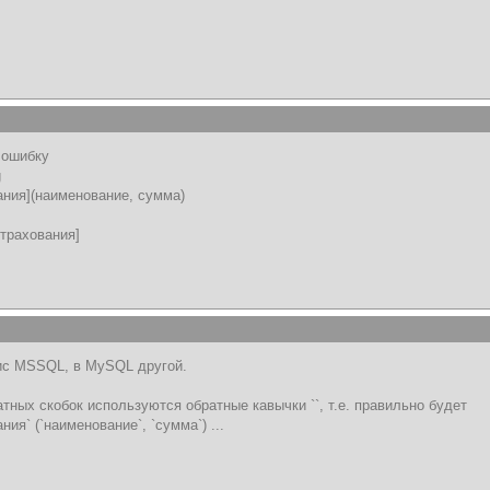
т ошибку
g
вания](наименование, сумма)
трахования]
ис MSSQL, в MySQL другой.
тных скобок используются обратные кавычки ``, т.е. правильно будет
ания` (`наименование`, `сумма`) ...