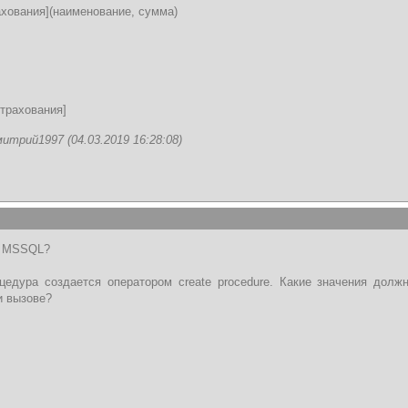
хования](наименование, сумма)
трахования]
трий1997 (04.03.2019 16:28:08)
е MSSQL?
едура создается оператором create procedure. Какие значения долж
и вызове?