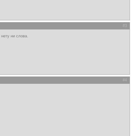
#3
нету ни слова.
#4