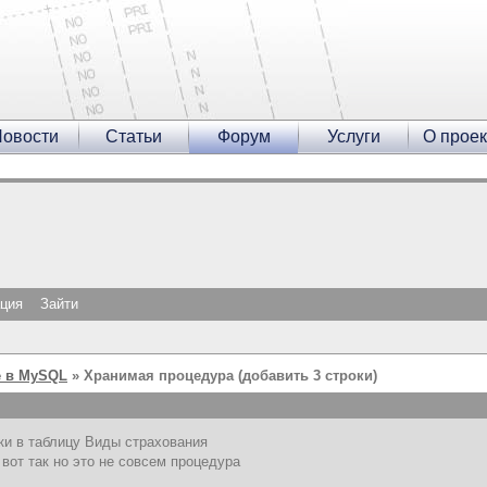
овости
Статьи
Форум
Услуги
О проек
ация
Зайти
 в MySQL
» Хранимая процедура (добавить 3 строки)
ки в таблицу Виды страхования
 вот так но это не совсем процедура