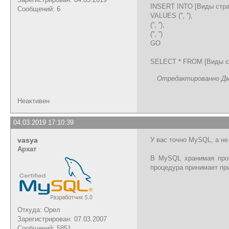
INSERT INTO [Виды стра
Сообщений: 6
VALUES ('', ''),
('', ''),
('', '')
GO
SELECT * FROM [Виды с
Отредактированно Дми
Неактивен
04.03.2019 17:10:39
vasya
У вас точно MySQL, а н
Архат
В MySQL хранимая проц
процедура принимает пр
Откуда: Орел
Зарегистрирован: 07.03.2007
Сообщений: 5851