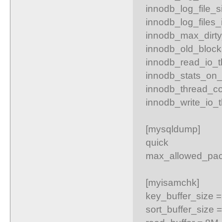
innodb_log_file_
innodb_log_files_
innodb_max_dirt
innodb_old_bloc
innodb_read_io_t
innodb_stats_on
innodb_thread_c
innodb_write_io_t
[mysqldump]
quick
max_allowed_pac
[myisamchk]
key_buffer_size 
sort_buffer_size 