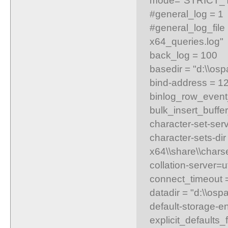
#general_log = 1
#general_log_fi
x64_queries.log"
back_log = 100
basedir = "d:\\os
bind-address = 12
binlog_row_even
bulk_insert_buffe
character-set-ser
character-sets-d
x64\\share\\chars
collation-server=
connect_timeout 
datadir = "d:\\os
default-storage-
explicit_default