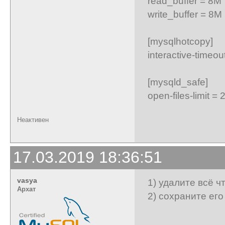
read_buffer = 8M
write_buffer = 8M
[mysqlhotcopy]
interactive-timeou
[mysqld_safe]
open-files-limit =
Неактивен
17.03.2019 18:36:51
vasya
1) удалите всё что
Архат
2) сохраните ег