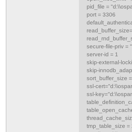
pid_file = "d:\\os
port = 3306
default_authenti
read_buffer_siz
read_rnd_buffer
secure-file-priv =
server-id = 1
skip-external-lock
skip-innodb_adap
sort_buffer_size 
ssl-cert="d:\\ospan
ssl-key="d:\\ospan
table_definition_
table_open_cach
thread_cache_siz
tmp_table_size =