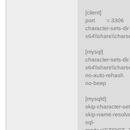
[client]
port = 3306
character-sets-d
x64\\share\\chars
[mysql]
character-sets-d
x64\\share\\chars
no-auto-rehash
no-beep
[mysqld]
skip-character-se
skip-name-resolv
sql-
mode="STRICT