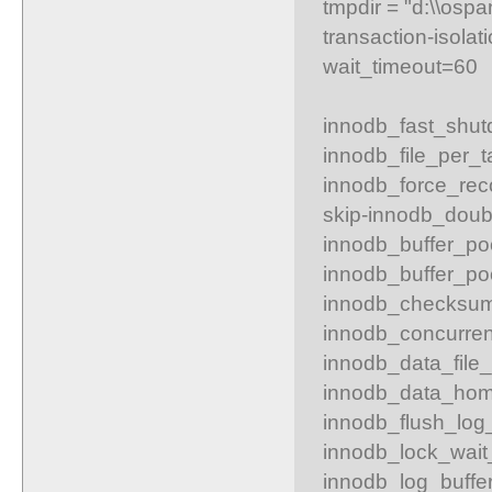
tmpdir = "d:\\ospa
transaction-iso
wait_timeout=60
innodb_fast_shu
innodb_file_per_t
innodb_force_rec
skip-innodb_doub
innodb_buffer_po
innodb_buffer_po
innodb_checksum
innodb_concurren
innodb_data_file
innodb_data_home
innodb_flush_log
innodb_lock_wait
innodb_log_buffe