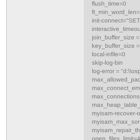
flush_time=0
ft_min_word_len
init-connect="SE
interactive_timeo
join_buffer_size 
key_buffer_size 
local-infile=0
skip-log-bin
log-error = "d:\\o
max_allowed_pac
max_connect_erro
max_connections
max_heap_table_
myisam-recover-o
myisam_max_sort
myisam_repair_th
open_files_limit=