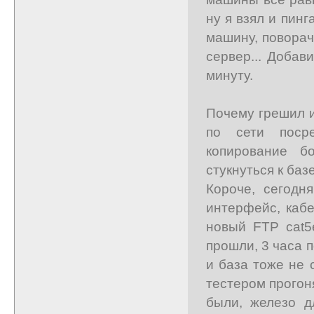
ну я взял и пин
машину, поворач
сервер... Добав
минуту.
Почему грешил и
по сети поср
копирование б
стукнуться к баз
Короче, сегодн
интерфейс, кабе
новый FTP cat5
прошли, 3 часа 
и база тоже не 
тестером прогон
были, железо д