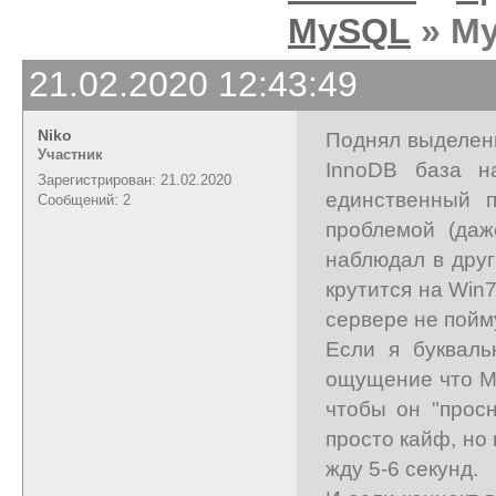
MySQL
» My
21.02.2020 12:43:49
Niko
Поднял выделенн
Участник
InnoDB база н
Зарегистрирован: 21.02.2020
единственный п
Сообщений: 2
проблемой (даж
наблюдал в друг
крутится на Win7
сервере не пойму
Если я букваль
ощущение что My
чтобы он "просн
просто кайф, но 
жду 5-6 секунд.