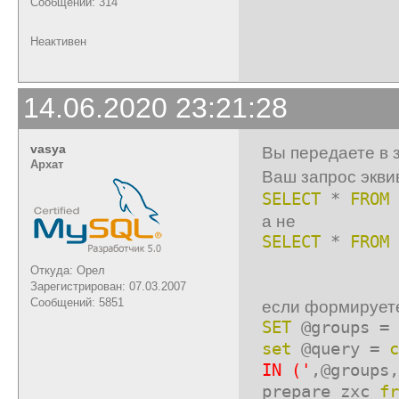
Сообщений: 314
Неактивен
14.06.2020 23:21:28
vasya
Вы передаете в з
Архат
Ваш запрос экви
SELECT
*
FROM
а не
SELECT
*
FROM
Откуда: Орел
Зарегистрирован: 07.03.2007
Сообщений: 5851
если формируете 
SET
@groups =
set
@query =
c
IN ('
,@groups,
prepare zxc
fr