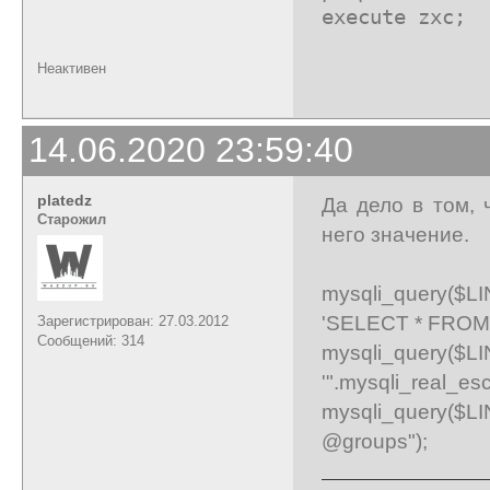
execute zxc;
Неактивен
14.06.2020 23:59:40
platedz
Да дело в том, 
Старожил
него значение.
mysqli_query(
'SELECT * FROM `t
Зарегистрирован: 27.03.2012
Сообщений: 314
mysqli_que
'".mysqli_real_es
mysqli_query($
@groups");