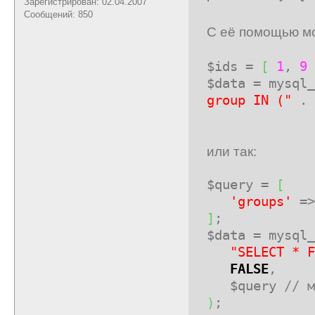
Зарегистрирован: 02.04.2007
Сообщений: 850
С её помощью мо
$ids
=
[
1
,
9
$data
= mysql_
group IN ("
. 
или так:
$query
=
[
'groups'
=
]
;
$data
= mysql_
"SELECT * F
FALSE
,
$query
// м
)
;