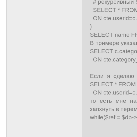
# рекурсивный
SELECT * FROM t
ON cte.userid=c
)
SELECT name FR
В примере указа
SELECT c.categor
ON cte.category
Если я сделаю 
SELECT * FROM ta
ON cte.userid=c
то есть мне на
запхнуть в пере
while($ref = $db-