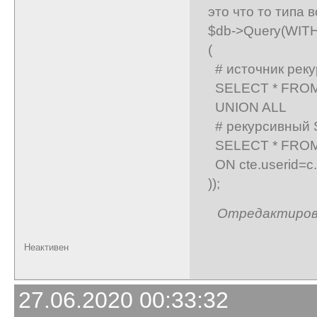
это что то типа 
$db->Query(WIT
(
# источник реку
SELECT * FROM 
UNION ALL
# рекурсивный
SELECT * FROM t
ON cte.userid=c
));
Отредактирован
Неактивен
27.06.2020 00:33:32