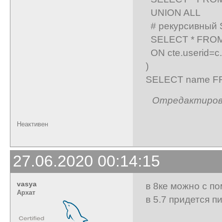
UNION ALL
# рекурсивный
SELECT * FROM t
ON cte.userid=c
)
SELECT name FR
Отредактирован
Неактивен
27.06.2020 00:14:15
vasya
в 8ке можно с п
Архат
в 5.7 придется п