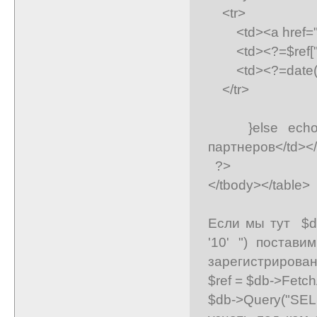
<tr>
<td><a href="/us
<td><?=$ref["ref
<td><?=date("d.m
</tr>
}else echo '<t
партнеров</td></t
?>
</tbody></table>
Если мы тут $d
'10' ") постав
зарегистрирован 
$ref = $db->Fetch
$db->Query("SELE