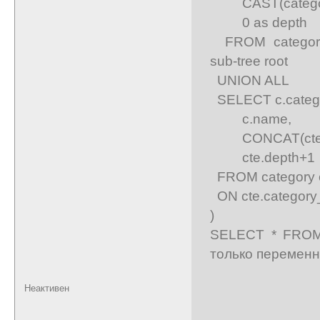
CAST(category_
0 as depth
FROM categor
sub-tree root
UNION ALL
SELECT c.catego
c.name,
CONCAT(cte.path
cte.depth+1
FROM category c
ON cte.category_
)
SELECT * FROM 
только перемен
Неактивен