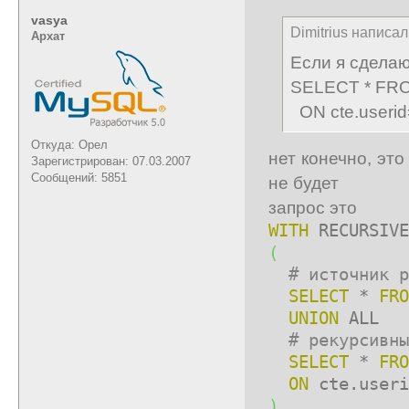
vasya
Dimitrius написал
Архат
Если я сделаю
SELECT * FROM
ON cte.userid
Откуда: Орел
нет конечно, эт
Зарегистрирован: 07.03.2007
Сообщений: 5851
не будет
запрос это
WITH
RECURSIV
(
# источник р
SELECT
*
FRO
UNION
ALL
# рекурсивны
SELECT
*
FRO
ON
cte.useri
)