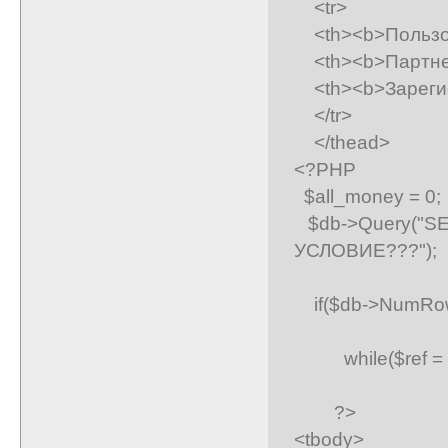
<tr>
<th><b>Пользов
<th><b>Партнер
<th><b>Зарегис
</tr>
</thead>
<?PHP
$all_money = 0;
$db->Query("S
УСЛОВИЕ???");
if($db->NumRows
while($ref = $d
?>
<tbody>