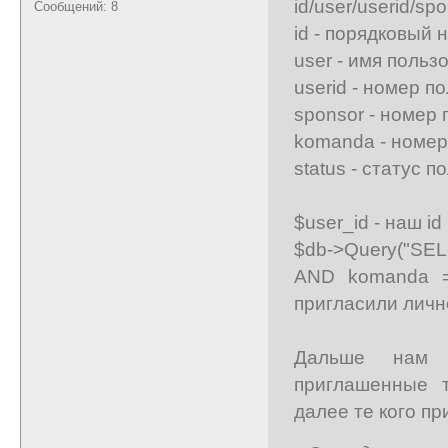
id/user/userid/sp
Сообщений: 8
id - порядковый 
user - имя польз
userid - номер п
sponsor - номер
komanda - номе
status - статус 
$user_id - наш id
$db->Query("SEL
AND komanda = 
пригласили личн
Дальше нам н
приглашенные 
далее те кого пр