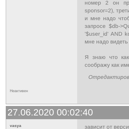
номер 2 он пр
sponsor=2), трет
и мне надо что
запросе $db->Q
'$user_id' AND k
мне надо видеть 
Я знаю что как
соображу как име
Отредактирован
Неактивен
27.06.2020 00:02:40
vasya
зависит от верс