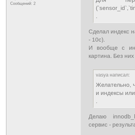
Сообщений: 2
(`sensor_id`,`t
.
Сделал индекс н
- 10с).
И вообще с инд
картина. Без них
vasya написал:
Желательно, 
и индексы или
.
Делаю innodb_b
сервис - результ