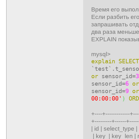
Время его выпол
Если разбить его
запрашивать отде
два раза меньше
EXPLAIN показыв
mysql>
explain
SELECT
`test`.t_sens
or
sensor_id=
3
sensor_id=
6
or
sensor_id=
9
or
00:00:00'
)
ORD
+----+-------------+----
+---------+------+-----
| id | select_ty
| key | key_len