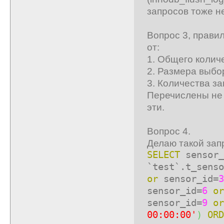
запросов тоже н
Вопрос 3, прави
от:
1. Общего колич
2. Размера выбор
3. Количества за
Перечислены не 
эти.
Вопрос 4.
Делаю такой зап
SELECT
sensor_
`test`.t_sens
or
sensor_id=
3
sensor_id=
6
or
sensor_id=
9
or
00:00:00'
)
ORD