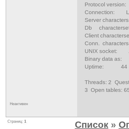
Protocol version
Connection: Loc
Server character
Db characterse
Client character
Conn. character
UNIX socket: /v
Binary data as
Uptime: 44 
Threads: 2 Quest
3 Open tables: 6
Неактивен
Страниц:
1
Список
»
О