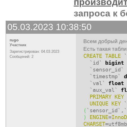
производи
запроса к 
05.03.2023 10:38:50
rugo
Всем добрый ден
Участник
Есть такая табли
Зарегистрирован: 04.03.2023
CREATE TABLE
`
Сообщений: 2
`id`
bigint
`sensor_id`
`timestmp`
d
`val`
float
`aux_val`
fl
PRIMARY KEY
UNIQUE
KEY
`
(
`sensor_id`,`
)
ENGINE
=
InnoD
CHARSET
=utf8m