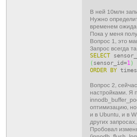
В ней 10млн зап
Нужно определи
временем ожидан
Пока у меня пол
Вопрос 1, это м
Запрос всегда та
SELECT
sensor_
(
sensor_id=
1
)
ORDER
BY
time
Вопрос 2, сейча
настройками. Я 
innodb_buffer_po
оптимизацию, но
и в Ubuntu, и в 
других запросах,
Пробовал изменя
(innodb_flush_lo