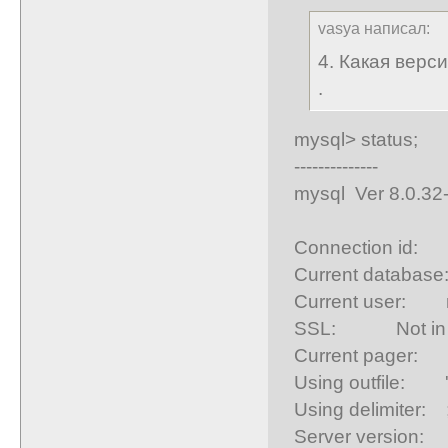
vasya написал:
4. Какая верс
.
mysql> status;
--------------
mysql Ver 8.0.32-
Connection id:
Current databas
Current user: r
SSL: Not in 
Current pager:
Using outfile: '
Using delimiter: 
Server version: 