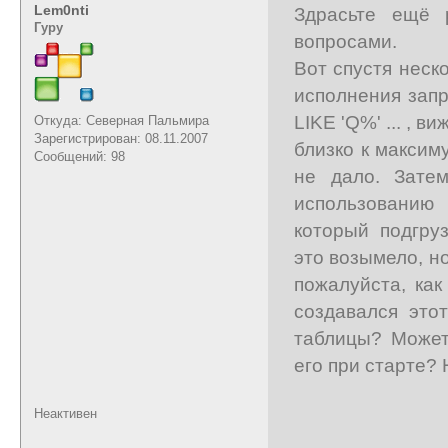
Lem0nti
Здрасьте ещё
Гуру
вопросами.
Вот спустя неск
исполнения зап
LIKE 'Q%' ... , 
Откуда: Северная Пальмира
Зарегистрирован: 08.11.2007
близко к максим
Сообщений: 98
не дало. Зате
использованию
который подгру
это возымело, н
пожалуйста, как
создавался это
таблицы? Может
его при старте? 
Неактивен