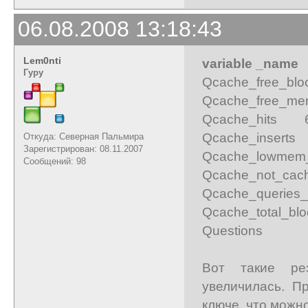
06.08.2008 13:18:43
Lem0nti
variable _nam
Гуру
Qcache_free_b
Qcache_free_
Qcache_hits 
Qcache_insert
Откуда: Северная Пальмира
Зарегистрирован: 08.11.2007
Qcache_lowmem
Сообщений: 98
Qcache_not_c
Qcache_queries
Qcache_total_
Questions
Вот такие рез
увеличилась. П
ключе, что можн