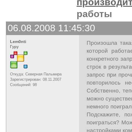
производи
работы
06.08.2008 11:45:30
Lem0nti
Произошла такая
Гуру
которой работа
конкретного зап
строк в результ
запрос при проч
Откуда: Северная Пальмира
Зарегистрирован: 08.11.2007
повторилось н
Сообщений: 98
Собственно, теп
можно существен
немного поиграл
Подскажите, по
поиграться? Мо
настройками ком