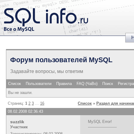
Н
Форум пользователей MySQL
Задавайте вопросы, мы ответим
Список
Пользователи
Правила
FAQ (ЧаВо)
Поиск
Регистр
Вы не зашли.
Страниц:
1
2
3
…
16
Список
»
Раздел для начин
08.02.2008 02:36:43
suzzlik
MySQL Error!
Участник
------------------------
Зарегистрирован: 08.02.2008