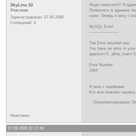
SkyLine 32
Люди помогите!!! Я админ
Участник
Появились в админке баг
хуже. Теперь я могу с ю
Зарегистрирован: 07.09.2008
Сообщений: 4
MySQL Error!
------------------------
The Error returned was:
You have an error in you
approve='1', allow_main='1',
Error Number:
1064
И окно с ошибками.
Кто мне поможет решить
Отредактированно SkyL
Неактивен
07.09.2008 22:17:49