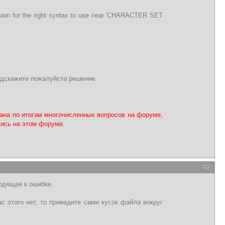
sion for the right syntax to use near 'CHARACTER SET
 Подскажите пожалуйста решение.
сана по итогам многочисленных вопросов на форуме,
лись на этом форуме.
#2
одящая к ошибке.
ас этого нет, то приведите сами кусок файла вокруг