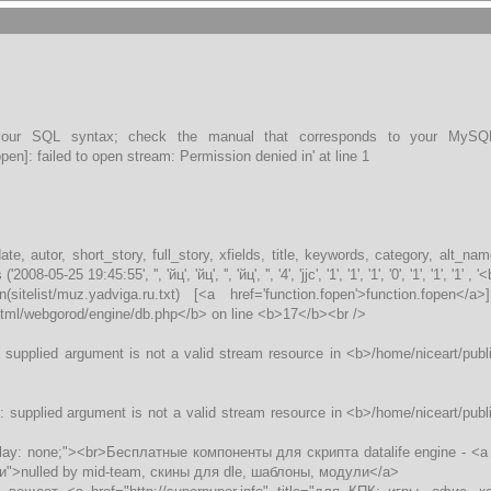
our SQL syntax; check the manual that corresponds to your MySQL 
open]: failed to open stream: Permission denied in' at line 1
, autor, short_story, full_story, xfields, title, keywords, category, alt_na
08-05-25 19:45:55', '', 'йц', 'йц', '', 'йц', '', '4', 'jjc', '1', '1', '1', '0', '1', '1', '1' , '
itelist/muz.yadviga.ru.txt) [<a href='function.fopen'>function.fopen
html/webgorod/engine/db.php</b> on line <b>17</b><br />
 supplied argument is not a valid stream resource in <b>/home/niceart/pub
 supplied argument is not a valid stream resource in <b>/home/niceart/pub
play: none;"><br>Бесплатные компоненты для скрипта datalife engine - <a hre
и">nulled by mid-team, скины для dle, шаблоны, модули</a>