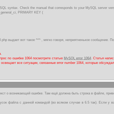
r SQL syntax. Check the manual that corresponds to your MySQL server ver
general_ci, PRIMARY KEY (
ll.php выдает вот такое ^^^ , мягко говоря, неприятненькое сообщение.
.
прос по ошибке 1064 посмотрите статью
MySQL error 1064
. Статья напи
 освещает все ситуации, связанные error number 1064, которые обсужда
екст о возникающей ошибке. Там ещё должна быть строка в файле, прив
кусок файла с данной командой (во всяком случае в 6.5 так). Если у в