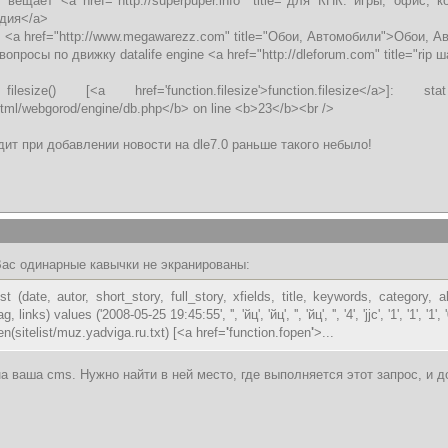
 вещает <a href="http://superpuper.info" title="для КПК: игры, офис
дия</a>
 <a href="http://www.megawarezz.com" title="Обои, Автомобили">Обои, 
опросы по движку datalife engine <a href="http://dleforum.com" title="rip
size() [<a href='function.filesize'>function.filesize</a>]: s
html/webgorod/engine/db.php</b> on line <b>23</b><br />
дит при добавлении новости на dle7.0 раньше такого небыло!
Вас одинарные кавычки не экранированы:
(date, autor, short_story, full_story, xfields, title, keywords, category,
links) values ('2008-05-25 19:45:55', '', 'йц', 'йц', '', 'йц', '', '4', 'jjc', '1', '1', '1', '0'
(sitelist/muz.yadviga.ru.txt) [<a href=
'
function.fopen
'
>...
а ваша cms. Нужно найти в ней место, где выполняется этот запрос, и до