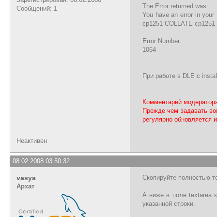
The Error returned was:
Сообщений: 1
You have an error in you
cp1251 COLLATE cp1251_
Error Number:
1064
При работе в DLE c insta
Комментарий модератора
Прежде чем задавать во
регулярно обновляется и
Неактивен
08.02.2008 03:50:32
vasya
Скопируйте полностью т
Архат
А ниже в поле textarea 
указанной строки.