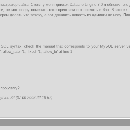
истратор сайта. Стоял у меня движок DataLife Engine 7.0 я обновил его 
и, не мог юзеру поменять категорию или его послать в бан. В итоге я 
зером делать что захочу, а вот добавить новость из админки не могу. Пи
r SQL syntax; check the manual that corresponds to your MySQL server vers
 allow_rate='1', fixed='1', allow_br' at line 1
 проблему?
ine 32 (07.09.2008 22:16:57)