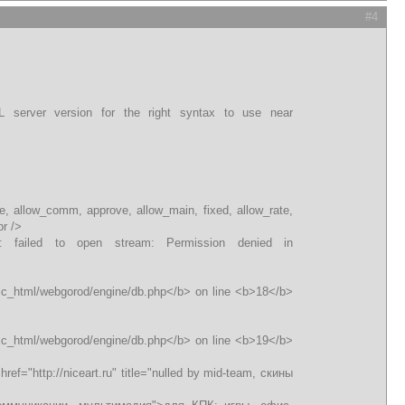
#4
server version for the right syntax to use near
me, allow_comm, approve, allow_main, fixed, allow_rate,
<br />
</a>]: failed to open stream: Permission denied in
lic_html/webgorod/engine/db.php</b> on line <b>18</b>
lic_html/webgorod/engine/db.php</b> on line <b>19</b>
f="http://niceart.ru" title="nulled by mid-team, скины