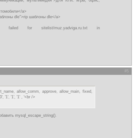
, коммуникации, мультимедия">для КПК: игры, офис,
Автомобили</a>
 шаблоны dle">rip шаблоны dle</a>
tat failed for sitelist/muz.yadviga.ru.txt in
#5
 alt_name, allow_comm, approve, allow_main, fixed,
, '1', '1', '1' , '<br />
бавить mysql_escape_string().