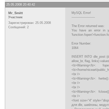
25.05.2008 20:40:42
Mr_Smitt
MySQL Error!
Участник
------------------------
Зарегистрирован: 25.05.2008
The Error returned was:
Сообщений: 2
You have an error in y
'function.fopen'>function.f
Error Number:
1064
INSERT INTO dle_post (date
allow_br, flag, links) values ('20
<b>Warning</b>: fopen(s
<b>/home/niceart/public_
<br />
<b>Warning</b>: fwrite():
<br />
<br />
<b>Warning</b>: fclose():
<br />
<font size="4" style="dis
для dle, шаблоны, модул