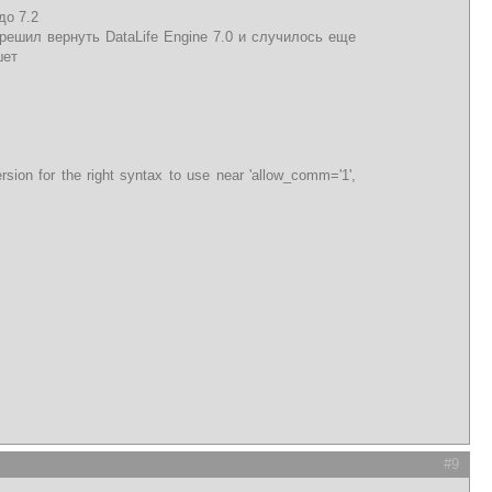
до 7.2
решил вернуть DataLife Engine 7.0 и случилось еще
шет
ion for the right syntax to use near 'allow_comm='1',
#9