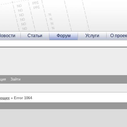
овости
Статьи
Форум
Услуги
О проек
ация
Зайти
ающих
» Error 1064