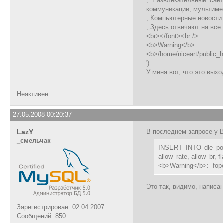
; Развлекательный сайт
коммуникации, мультиме
; Компьютерные новости:
; Здесь отвечают на все в
<br></font><br />
<b>Warning</b>: file
<b>/home/niceart/public_
')
У меня вот, что это выхо
Неактивен
27.05.2008 00:20:37
LazY
В последнем запросе у 
_cмельчак
INSERT INTO dle_post 
allow_rate, allow_br, flag, 
<b>Warning</b>: fopen
Это так, видимо, написан
Зарегистрирован: 02.04.2007
Сообщений: 850