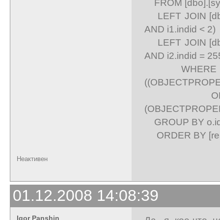
FROM [dbo].[sy
LEFT JOIN [dbo]
AND i1.indid < 2)
LEFT JOIN [dbo]
AND i2.indid = 25
WHERE o.[na
((OBJECTPROPERTY
OR ((OBJECT
(OBJECTPROPERTY(
GROUP BY o.id, 
ORDER BY [res
Неактивен
01.12.2008 14:08:39
Igor Panshin
Да, я кое-что 