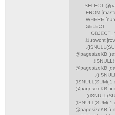
SELECT @pages
FROM [master].
WHERE [number]
SELECT
OBJECT_NAME(
,i1.rowcnt [row
,(ISNULL(SUM(i1
@pagesizeKB [re
,(ISNULL(SUM(i
@pagesizeKB [da
,((ISNULL(SUM(
(ISNULL(SUM(i1
@pagesizeKB [in
,((ISNULL(SUM(i1
(ISNULL(SUM(i
@pagesizeKB [u