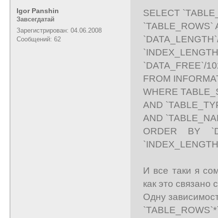
Igor Panshin
SELECT `TABLE_
Завсегдатай
`TABLE_ROWS` A
Зарегистрирован: 04.06.2008
`DATA_LENGTH`/1
Сообщений: 62
`INDEX_LENGTH`/1
`DATA_FREE`/102
FROM INFORMA
WHERE TABLE_S
AND `TABLE_TYP
AND `TABLE_NAME
ORDER BY `D
`INDEX_LENGTH
И все таки я со
как это связано
Одну зависимост
`TABLE_ROWS