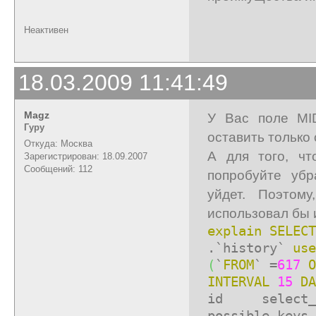
Неактивен
18.03.2009 11:41:49
Magz
У Вас поле MI
Гуру
оставить только 
Откуда: Москва
А для того, чт
Зарегистрирован: 18.09.2007
Сообщений: 112
попробуйте убр
уйдет. Поэтом
использовал бы 
explain
SELECT
.`history`
use
(
`
FROM
` =
617
O
INTERVAL
15
DA
id selec
possible_k