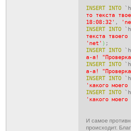
INSERT
INTO
`h
то текста твое
18:08:32'
,
'ne
INSERT
INTO
`h
текста твоего 
'net'
)
;
INSERT
INTO
`h
а-а! "Проверка
INSERT
INTO
`h
а-а! "Проверка
INSERT
INTO
`h
'какого моего 
INSERT
INTO
`h
'какого моего 
И самое противно
происходит. Бла