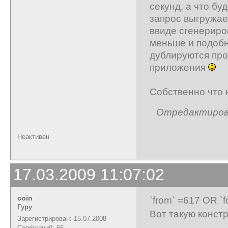
секунд, а что бу
запрос выгружае
ввиде сгенериро
меньше и подобн
дублируются про
приложения
Собственно что 
Отредактирован
Неактивен
17.03.2009 11:07:02
coin
`from` =617 OR `f
Гуру
Вот такую конст
Зарегистрирован: 15.07.2008
Сообщений: 66