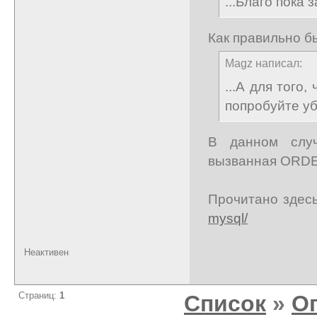
...Благо пока
Как правильно б
Magz написал:
...А для того
попробуйте уб
В данном случа
вызванная ORDE
Прочитано здес
mysql/
Неактивен
Страниц:
1
Список
»
О