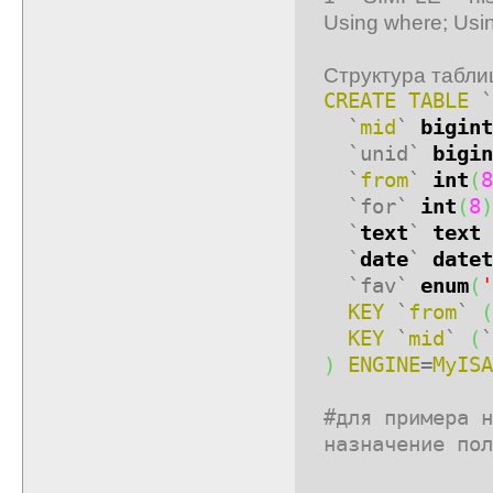
Using where; Using
Структура табли
CREATE TABLE
`
`
mid
`
bigint
`unid`
bigin
`
from
`
int
(
8
`for`
int
(
8
)
`
text
`
text
`
date
`
datet
`fav`
enum
(
'
KEY
`
from
`
(
KEY
`
mid
`
(
`
)
ENGINE
=
MyISA
#для примера н
назначение пол