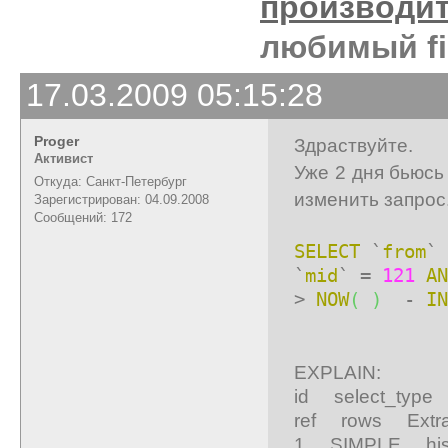
производи
любимый fi
17.03.2009 05:15:28
Proger
Здраствуйте.
Активист
Уже 2 дня бьюсь
Откуда: Санкт-Петербург
изменить запрос
Зарегистрирован: 04.09.2008
Сообщений: 172
SELECT
`
from
` 
`
mid
` =
121
AN
>
NOW
(
)
-
IN
EXPLAIN:
id select_typ
ref rows Extr
1 SIMPLE his