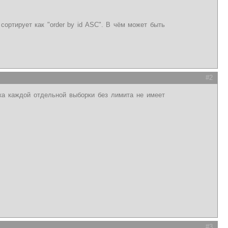
сортирует как "order by id ASC". В чём может быть
#2
вка каждой отдельной выборки без лимита не имеет
#3