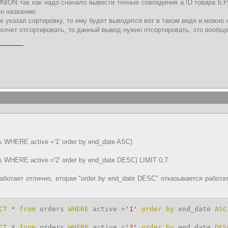
NION так как надо сначало вывести точные совпадения a.ID товара b
о названию.
не указал сортировку, то ему будет выводится вот в таком виде и можно
хочет отсортировать, то данный вывод нужно отсортировать, это вообщ
.
s WHERE active ='1' order by end_date ASC)
s WHERE active ='2' order by end_date DESC) LIMIT 0,7
аботает отлично, вторая "order by end_date DESC" отказывается работат
CT
*
from
orders
WHERE
active =
'1'
order
by
end_date
ASC
CT
*
from
orders
WHERE
active =
'2'
order
by
end_date
DES