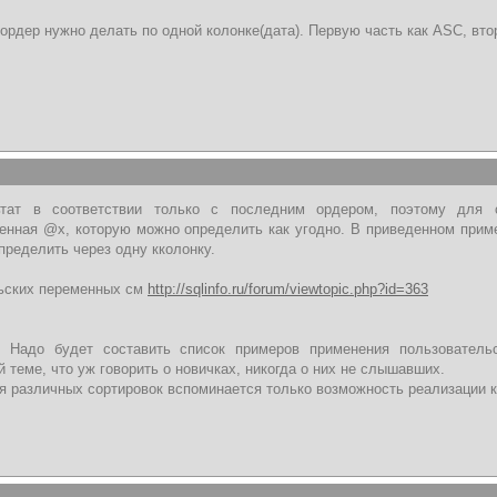
 ордер нужно делать по одной колонке(дата). Первую часть как ASC, вт
тат в соответствии только с последним ордером, поэтому для с
енная @х, которую можно определить как угодно. В приведенном прим
пределить через одну кколонку.
ьских переменных см
http://sqlinfo.ru/forum/viewtopic.php?id=363
. Надо будет составить список примеров применения пользователь
й теме, что уж говорить о новичках, никогда о них не слышавших.
я различных сортировок вспоминается только возможность реализации 