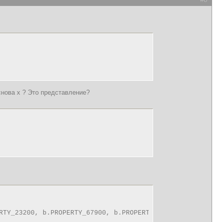
снова x ? Это представление?
RTY_23200, b.PROPERTY_67900, b.PROPERTY_73, b.PROPERTY_1