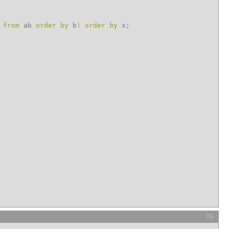
*
from
ab
order
by
b
)
order
by
x;
#6