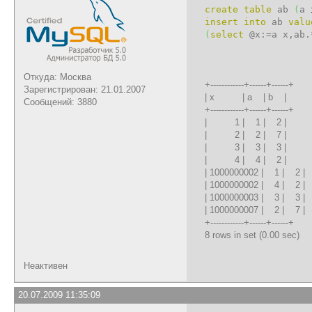
create table
ab
(
a
insert
into
ab
valu
(
select
@x:=a x,ab
Откуда: Москва
+------------+------+------+
Зарегистрирован: 21.01.2007
| x | a | b |
Сообщений: 3880
+------------+------+------+
| 1 | 1 | 2 |
| 2 | 2 | 7 |
| 3 | 3 | 3 |
| 4 | 4 | 2 |
| 1000000002 | 1 | 2 |
| 1000000002 | 4 | 2 |
| 1000000003 | 3 | 3 |
| 1000000007 | 2 | 7 |
+------------+------+------+
8 rows in set (0.00 sec)
Неактивен
20.07.2009 11:35:09