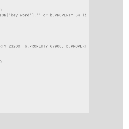


ION['key_word'].'" or b.PROPERTY_64 like "%'.$_SESSION['
RTY_23200, b.PROPERTY_67900, b.PROPERTY_73, b.PROPERTY_1

