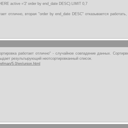
ERE active ='2' order by end_date DESC) LIMIT 0,7
ает отлично, вторая "order by end_date DESC" отказывается работать, 
сортировка работает отлично" - случайное совпадение данных. Сортир
выдает результырующий неотсортировканный список.
refman/5.0/en/union.html