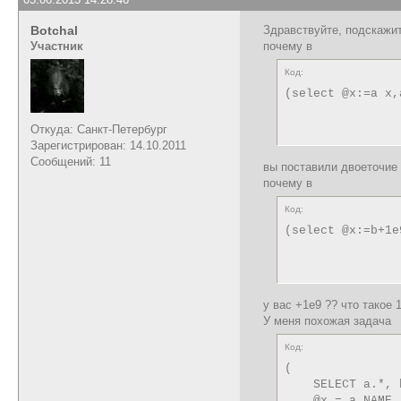
Botchal
Здравствуйте, подскажит
Участник
почему в
Код:
(select @x:=a x,
Откуда: Санкт-Петербург
Зарегистрирован: 14.10.2011
Сообщений: 11
вы поставили двоеточие 
почему в
Код:
(select @x:=b+1e
у вас +1e9 ?? что такое 
У меня похожая задача
Код:
(

    SELECT a.*, 
    @x = a.NAME,