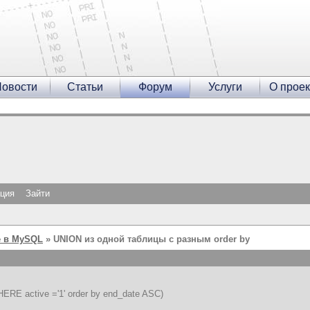
овости
Статьи
Форум
Услуги
О проек
ация
Зайти
 в MySQL
» UNION из одной таблицы с разным order by
ERE active ='1' order by end_date ASC)