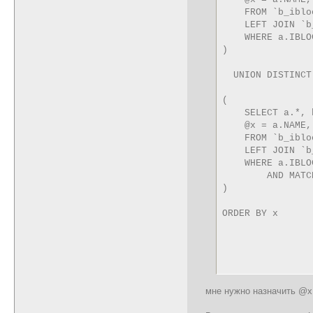
    FROM `b_iblo
    LEFT JOIN `b
    WHERE a.IBLO
)

  UNION DISTINCT

(

    SELECT a.*, 
    @x = a.NAME,
    FROM `b_iblo
    LEFT JOIN `b
    WHERE a.IBLO
        AND MATC
)

ORDER BY x
мне нужно назначить @x 