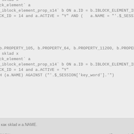
ck_element` a

_iblock_element_prop_s14` b ON a.ID = b.IBLOCK_ELEMENT_ID
CK_ID = 14 and a.ACTIVE = "Y" AND (   a.NAME = "'.$_SESS
b.PROPERTY_105, b.PROPERTY_64, b.PROPERTY_11200, b.PROPE
 sklad x

ck_element` a

_iblock_element_prop_s14` b ON a.ID = b.IBLOCK_ELEMENT_ID
CK_ID = 14 and a.ACTIVE = "Y" 

H (a.NAME) AGAINST ("'.$_SESSION['key_word'].'")

как sklad и a.NAME.