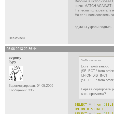
Вообще я использовал U
поиск MATCH AGAINST п
Т.е. если пользователь 
Но если пользователь за
админы украли подпись..
Неактивен
05.06.2013 22:36:44
evgeny
SerMax написал:
Гуру
Есть такой запрос
(SELECT * from order
UNION DISTINCT
(SELECT * from order
Зарегистрирован: 04.05.2009
Первая сортировка р
Сообщений: 335
быть проблема?
SELECT
*
from
(
SELE
UNION
DISTINCT
SELECT
*
from
(
SELE