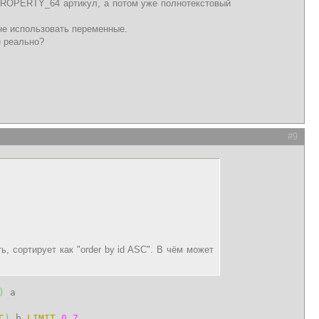
.PROPERTY_64 артикул, а потом уже полнотекстовый
 не использовать переменные.
е реально?
#9
ь, сортирует как "order by id ASC". В чём может
)
a
C
)
b
LIMIT
0
,
7