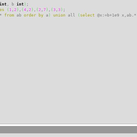
int
, b
int
)
;
es
(
1
,
2
)
,
(
4
,
2
)
,
(
2
,
7
)
,
(
3
,
3
)
;
.*
from
ab
order
by
a
)
union
all
(
select
@x:=b+1e9 x,ab.