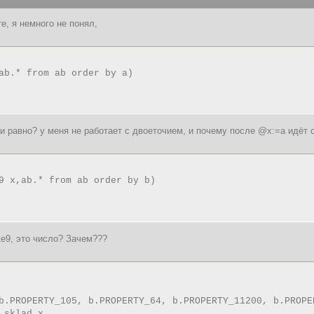
е, я немного не понял,
ab.* from ab order by a)
и равно? у меня не работает с двоеточием, и почему после @x:=a идёт 
9 x,ab.* from ab order by b)
1e9, это число? Зачем???
b.PROPERTY_105, b.PROPERTY_64, b.PROPERTY_11200, b.PROPE
 sklad x
