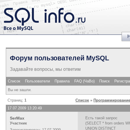
Н
Форум пользователей MySQL
Задавайте вопросы, мы ответим
Список
Пользователи
Правила
FAQ (ЧаВо)
Поиск
Регистр
Вы не зашли.
Страниц:
1
Список
»
Программирование
17.07.2009 13:20:49
SerMax
Есть такой запрос
Участник
(SELECT * from orders WH
UNION DISTINCT
Зарегистрирован: 17.07.2009