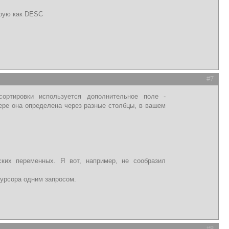
орую как DESC
#7
ортировки используется дополнительное поле -
ере она определена через разные столбцы, в вашем
ских переменных. Я вот, например, не сообразил
курсора одним запросом.
#8