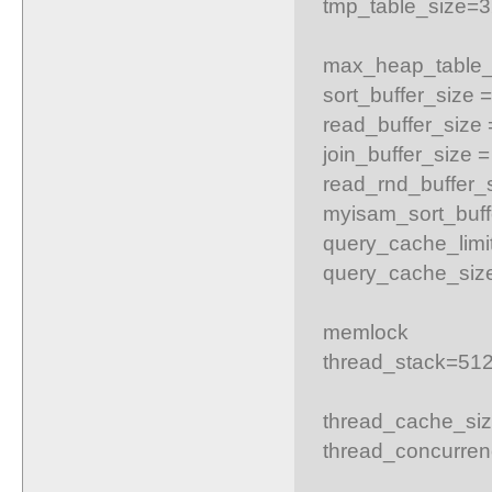
tmp_table_size=
max_heap_table_
sort_buffer_size 
read_buffer_size
join_buffer_size 
read_rnd_buffer_
myisam_sort_buff
query_cache_lim
query_cache_si
memlock
thread_stack=51
thread_cache_siz
thread_concurren