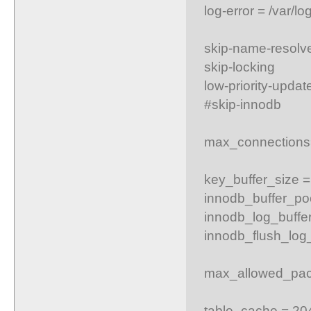
log-error = /var/lo
skip-name-resolv
skip-locking
low-priority-updat
#skip-innodb
max_connection
key_buffer_size 
innodb_buffer_po
innodb_log_buffe
innodb_flush_log
max_allowed_pac
table_cache = 20