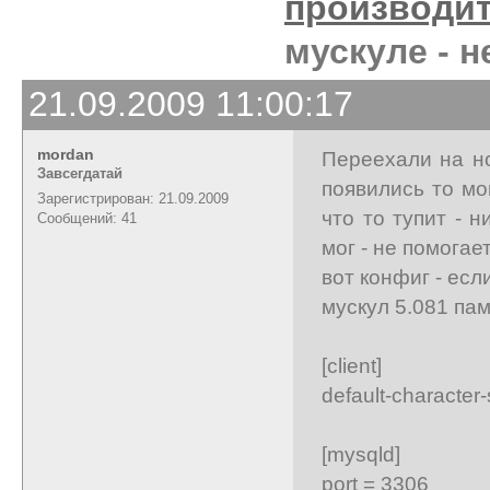
производи
мускуле - н
21.09.2009 11:00:17
mordan
Переехали на н
Завсегдатай
появились то мо
Зарегистрирован: 21.09.2009
что то тупит - 
Сообщений: 41
мог - не помогает
вот конфиг - есл
мускул 5.081 пам
[client]
default-characte
[mysqld]
port = 3306