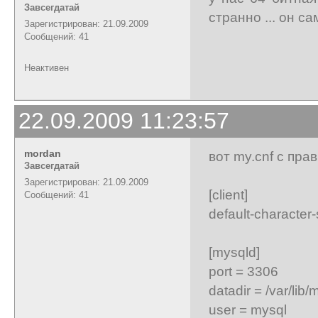
Завсегдатай
странно ... он с
Зарегистрирован: 21.09.2009
Сообщений: 41
Неактивен
22.09.2009 11:23:57
mordan
вот my.cnf с пра
Завсегдатай
Зарегистрирован: 21.09.2009
[client]
Сообщений: 41
default-characte
[mysqld]
port = 3306
datadir = /var/lib/
user = mysql