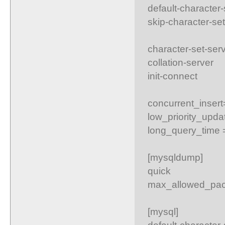
default-character
skip-character-se
character-set-se
collation-serve
init-connect 
concurrent_insert
low_priority_upd
long_query_time 
[mysqldump]
quick
max_allowed_pac
[mysql]
default-character