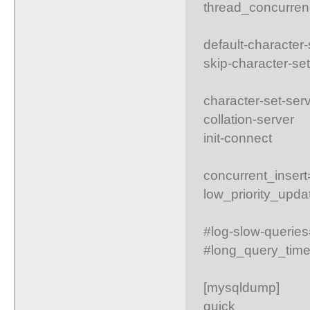
thread_concurren
default-character
skip-character-se
character-set-se
collation-serve
init-connect 
concurrent_insert
low_priority_upd
#log-slow-queries
#long_query_tim
[mysqldump]
quick