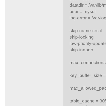
datadir = /var/lib/
user = mysql
log-error = /var/lo
skip-name-resol
skip-locking
low-priority-updat
skip-innodb
max_connection
key_buffer_size 
max_allowed_pac
table_cache = 30