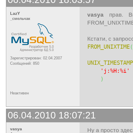
LazY
vasya
прав. Вп
_cмельчак
FROM_UNIXTIME з
Кстати, с запро
FROM_UNIXTIME
(
Зарегистрирован: 02.04.2007
UNIX_TIMESTAMP
Сообщений: 850
'j:%H:%i'
)
Неактивен
06.04.2010 18:07:21
vasya
Ну а просто здес