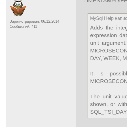
TIMESTAMPDIFF(u
MySql Help напис
Зарегистрирован: 06.12.2014
Сообщений: 411
Adds the integ
expression dat
unit argument
MICROSECOND
DAY, WEEK, 
It is poss
MICROSECOND,
The unit valu
shown, or wit
SQL_TSI_DAY b