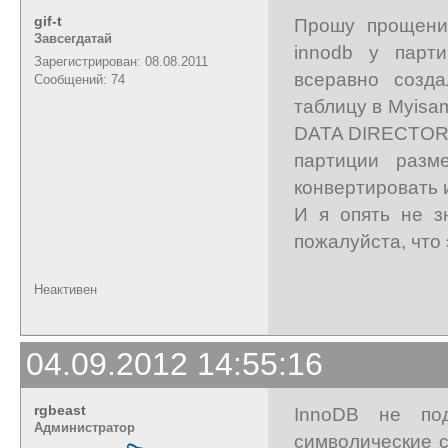
gif-t
Прошу прощения
Завсегдатай
innodb у парт
Зарегистрирован: 08.08.2011
всеравно созд
Сообщений: 74
таблицу в Myisa
DATA DIRECTORY,
партиции разм
конвертировать и
И я опять не з
пожалуйста, что
Неактивен
04.09.2012 14:55:16
rgbeast
InnoDB не по
Администратор
символические с