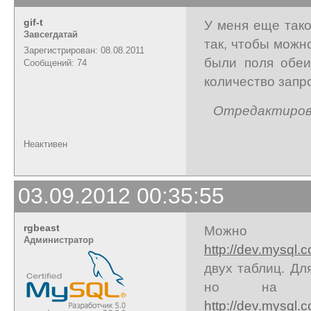
gif-t
У меня еще тако
Завсегдатай
так, чтобы можн
Зарегистрирован: 08.08.2011
были поля обеи
Сообщений: 74
количество запро
Отредактирован
Неактивен
03.09.2012 00:35:55
rgbeast
Можно
Администратор
http://dev.mysql.
двух таблиц. Дл
но на UP
http://dev.mysql.c