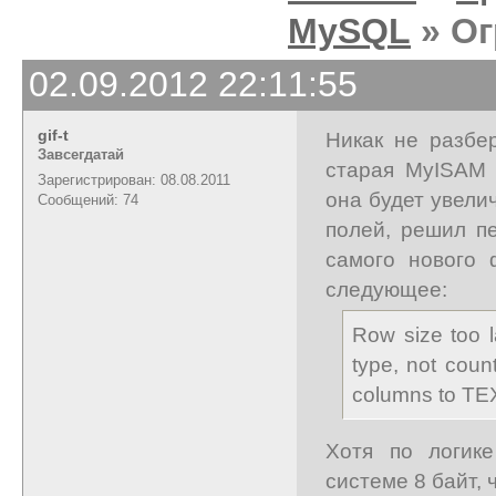
MySQL
» Ог
02.09.2012 22:11:55
gif-t
Никак не разбе
Завсегдатай
старая MyISAM 
Зарегистрирован: 08.08.2011
она будет увели
Сообщений: 74
полей, решил п
самого нового 
следующее:
Row size too 
type, not cou
columns to TE
Хотя по логик
системе 8 байт, 