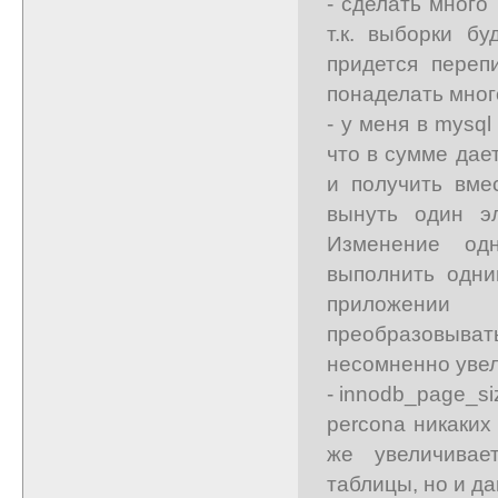
- сделать много 
т.к. выборки б
придется переп
понаделать мног
- у меня в mysq
что в сумме дае
и получить вме
вынуть один э
Изменение од
выполнить одни
приложении 
преобразовывать
несомненно увел
- innodb_page_si
percona никаких
же увеличивае
таблицы, но и да