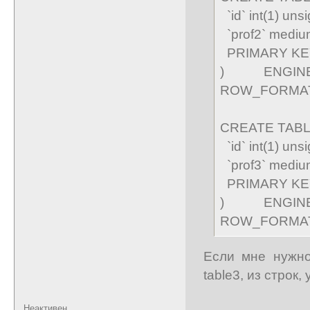
`id` int(1) u
`prof2` medi
PRIMARY KEY 
) ENGINE
ROW_FORMA
CREATE TABLE 
`id` int(1) u
`prof3` medi
PRIMARY KEY 
) ENGINE
ROW_FORMA
Если мне нужно,
table3, из строк,
Неактивен