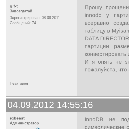
gif-t
Прошу прощения
Завсегдатай
innodb у парт
Зарегистрирован: 08.08.2011
всеравно созд
Сообщений: 74
таблицу в Myisa
DATA DIRECTORY,
партиции разм
конвертировать и
И я опять не з
пожалуйста, что
Неактивен
04.09.2012 14:55:16
rgbeast
InnoDB не по
Администратор
символические с