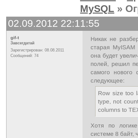
MySQL
» Ог
02.09.2012 22:11:55
gif-t
Никак не разбе
Завсегдатай
старая MyISAM 
Зарегистрирован: 08.08.2011
она будет увели
Сообщений: 74
полей, решил п
самого нового 
следующее:
Row size too 
type, not cou
columns to TE
Хотя по логик
системе 8 байт, 