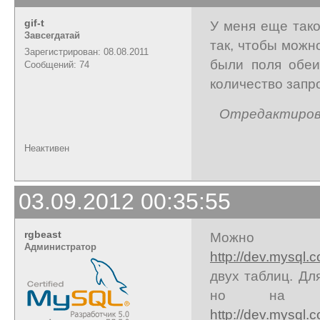
gif-t
У меня еще тако
Завсегдатай
так, чтобы можн
Зарегистрирован: 08.08.2011
были поля обеи
Сообщений: 74
количество запро
Отредактирован
Неактивен
03.09.2012 00:35:55
rgbeast
Можно
Администратор
http://dev.mysql.
двух таблиц. Дл
но на UP
http://dev.mysql.c