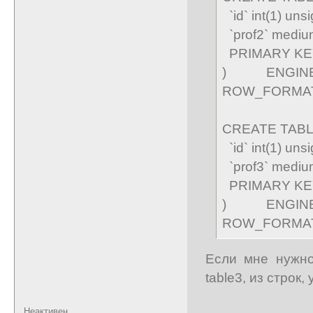
`id` int(1) u
`prof2` medi
PRIMARY KEY 
) ENGINE
ROW_FORMA
CREATE TABLE 
`id` int(1) u
`prof3` medi
PRIMARY KEY 
) ENGINE
ROW_FORMA
Если мне нужно,
table3, из строк,
Неактивен