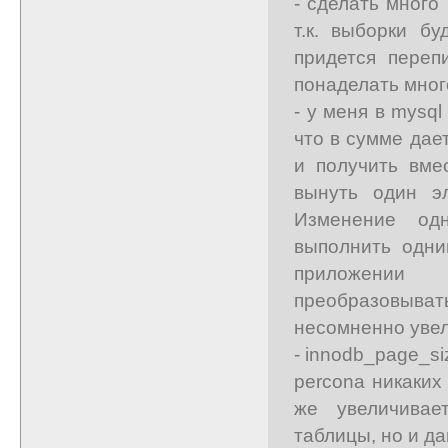
- сделать много 
т.к. выборки б
придется переп
понаделать мног
- у меня в mysq
что в сумме дае
и получить вме
вынуть один э
Изменение од
выполнить одни
приложении 
преобразовывать
несомненно увел
- innodb_page_si
percona никаких
же увеличивае
таблицы, но и да